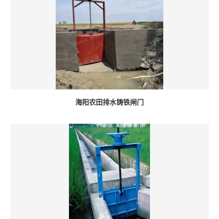
海阳农田排水铸铁闸门