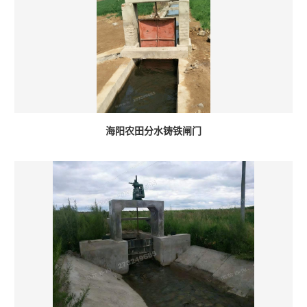
海阳农田分水铸铁闸门