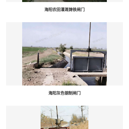
海阳农田灌溉铸铁闸门
海阳灰色钢制闸门