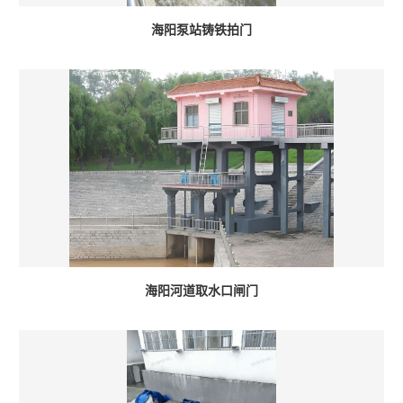
海阳泵站铸铁拍门
海阳河道取水口闸门