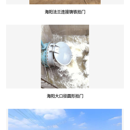
海阳法兰连接铸铁拍门
海阳大口径圆形拍门