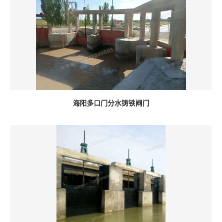
海阳多口门分水铸铁闸门