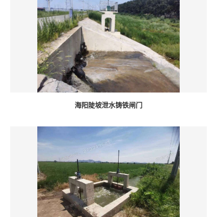
海阳陡坡泄水铸铁闸门