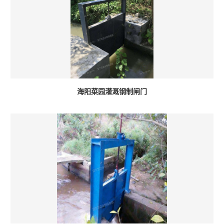
海阳菜园灌溉钢制闸门