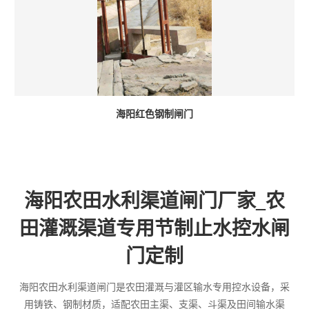
海阳红色钢制闸门
海阳农田水利渠道闸门厂家_农
田灌溉渠道专用节制止水控水闸
门定制
海阳农田水利渠道闸门是农田灌溉与灌区输水专用控水设备，采
用铸铁、钢制材质，适配农田主渠、支渠、斗渠及田间输水渠