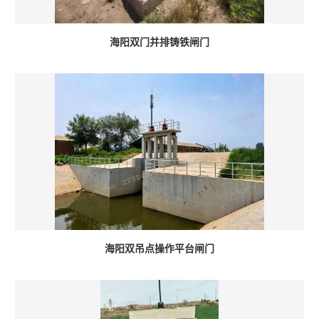
海阳双门并排铸铁闸门
海阳双吊点操作平台闸门