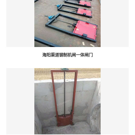
海阳渠道钢制机闸一体闸门