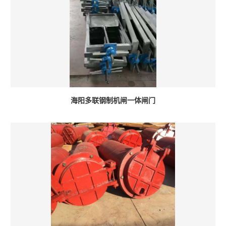
海阳多联钢制机闸一体闸门