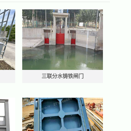
三联分水铸铁闸门