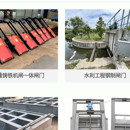
量铸铁机闸一体闸门
水利工程钢制闸门