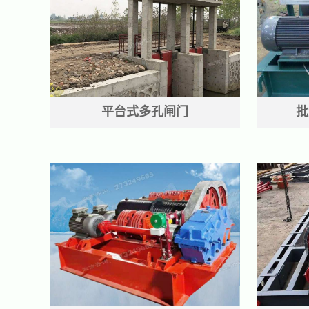
平台式多孔闸门
批