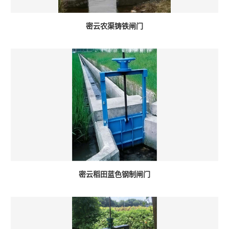
密云农渠铸铁闸门
密云稻田蓝色钢制闸门