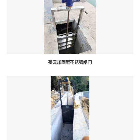
密云加固型不锈钢闸门