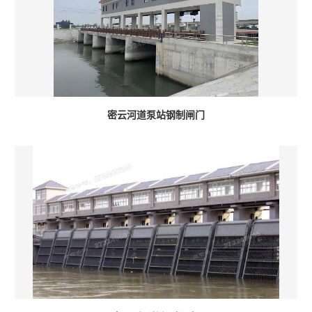
密云河道泵站钢制闸门