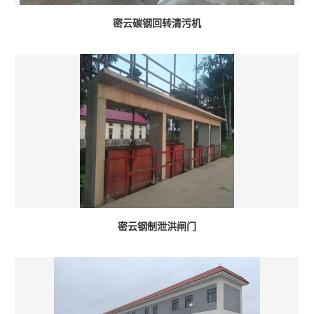
密云碳钢回转清污机
密云钢制泄洪闸门