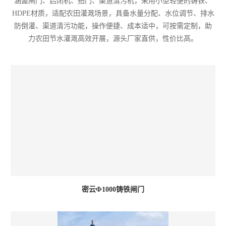
涵盖闸门、启闭机、拍门、渠道清污机，采用小型轻便的铸铁、
HDPE材质，适配农田灌溉场景，具备水量分配、水位调节、排水
防倒灌、渠道清污功能，操作便捷、成本适中，可按需定制，助
力农田节水灌溉高效开展，源头厂家直供，性价比高。
密云Φ1000铸铁闸门