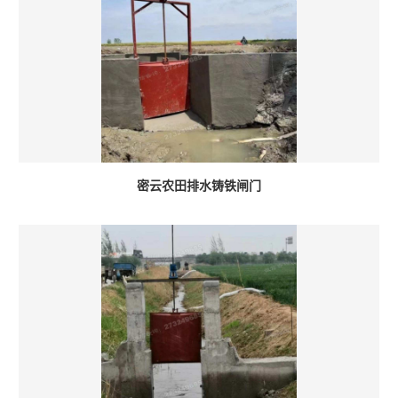
密云农田排水铸铁闸门