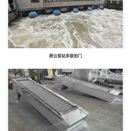
密云泵站多联拍门