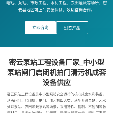
电站、泵站、市政工程、水利工程、农田灌溉等场所，密
云县地区可上门安装调试，欢迎咨询合作。
立即咨询
浏览产品
密云泵站工程设备厂家_中小型
泵站闸门启闭机拍门清污机成套
设备供应
密云泵站工程设备是中小型泵站安全运行的核心成套水利装备，
涵盖闸门、启闭机、拍门、清污机四大类，适配乡镇泵站、污水
处理泵站、农田灌溉泵站等场景，采用铸铁、钢制、不锈钢等防