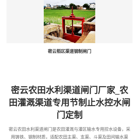
密云稻区渠道钢制闸门
密云农田水利渠道闸门厂家_农
田灌溉渠道专用节制止水控水闸
门定制
密云农田水利渠道闸门是农田灌溉与灌区输水专用控水设备，采
用铸铁、钢制材质，适配农田主渠、支渠、斗渠及田间输水渠