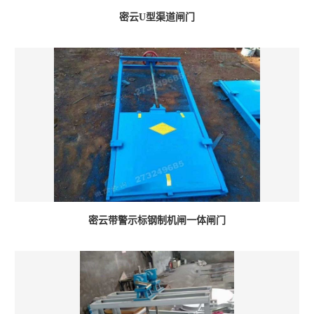
密云U型渠道闸门
密云带警示标钢制机闸一体闸门