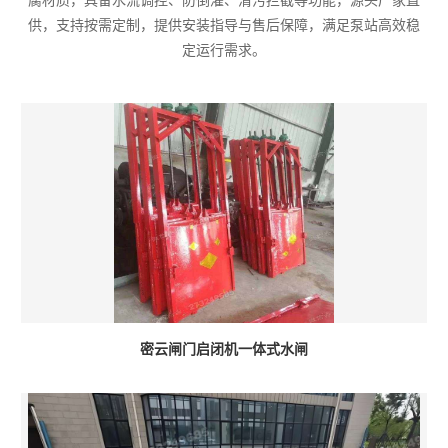
腐材质，具备水流调控、防倒灌、清污拦截等功能，源头厂家直
供，支持按需定制，提供安装指导与售后保障，满足泵站高效稳
定运行需求。
密云闸门启闭机一体式水闸