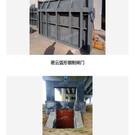
密云弧形钢制闸门