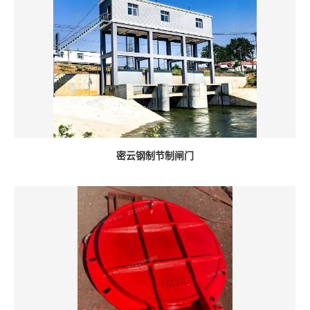
密云钢制节制闸门