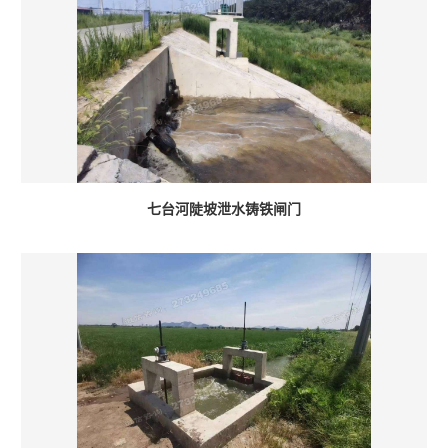
七台河陡坡泄水铸铁闸门