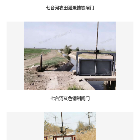
七台河农田灌溉铸铁闸门
七台河灰色钢制闸门