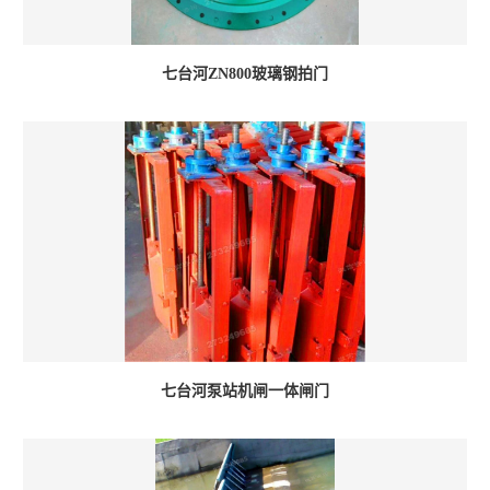
七台河ZN800玻璃钢拍门
七台河泵站机闸一体闸门