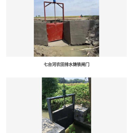
七台河农田排水铸铁闸门