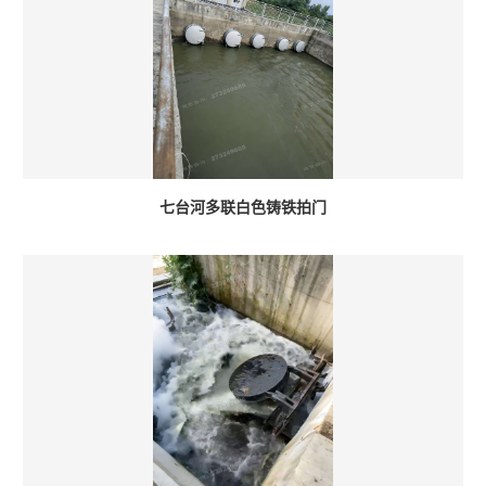
七台河多联白色铸铁拍门