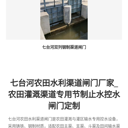
七台河双列钢制渠道闸门
七台河农田水利渠道闸门厂家_
农田灌溉渠道专用节制止水控水
闸门定制
七台河农田水利渠道闸门是农田灌溉与灌区输水专用控水设备，
采用铸铁、钢制材质，适配农田主渠、支渠、斗渠及田间输水渠