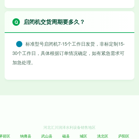
启闭机交货周期要多久？
标准型号启闭机7-15个工作日发货，非标定制15-
30个工作日，具体根据订单情况确定，如有紧急需求可
加急处理。
河北汇川润泽水利设备销售地区
箭区
纳雍县
武山县
磁县
城区
洮北区
庐阳区
湖