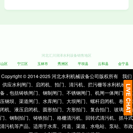
河北汇川润泽水利设备销售地区
区
宁江区
玉林市
秀洲区
平坝县
云和县
会宁县
Copyright © 2014-2025 河北水利机械设备公司版权所有
我们
供应水利闸门、启闭机、拍门、清污机、拦污栅等水利机械设
备，包括铸铁闸门、钢制闸门、不锈钢闸门、机闸一体闸门、液
压钢坝、渠道闸门、水库闸门、大坝闸门、螺杆启闭机、卷扬启
闭机、液压启闭机、圆形拍门、方形拍门、复合拍门、玻璃钢拍
门、钢制拍门、铸铁拍门、格栅清污机、回转式清污机、抓斗式
清污机等产品。适用于水库、河道、渠道、水电站、泵站、市政