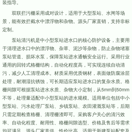
装指导。
双联拦污栅采用成对设计，适用于大型泵站、水闸等场
景，能有效拦截水中漂浮物和杂物。源头厂家直销，支持非标
定制。
泵站清污机是中小型泵站进水口的核心防护设备，主要用
于清理进水口中的漂浮物、杂草、泥沙等杂物，防止杂物堵塞
泵站管道、损坏水泵，保障泵站进水通畅安全运行。采用行业
通用的回转式格栅结构，自动化程度高，可实现连续自动清
污，减少人工清理成本。材质采用优质钢材，表面做防腐涂层
处理，耐潮湿抗锈蚀，可长期适应泵站进水口的复杂水质。格
栅间隙可根据泵站进水水质、杂物大小定制，从5mm到50mm
不等，处理量适配中小型泵站的进水规模。适用单位包括中小
型泵站、污水处理厂泵站、乡镇泵站、农田灌溉泵站等，后期
只需定期检查格栅、清理栅渣即可。采购客户关心的清污效
率、自动化程度、耐用性、格栅间隙选型、价格及售后等需求
均可满足，源头厂家直供，性价比高，适用于新建泵站配套及