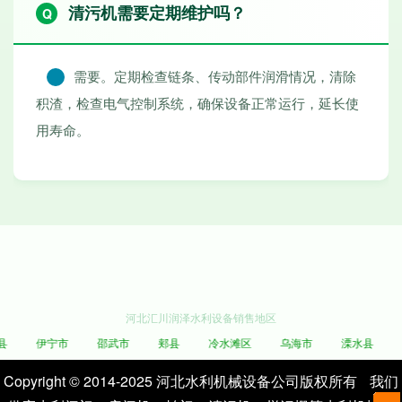
清污机需要定期维护吗？
需要。定期检查链条、传动部件润滑情况，清除
积渣，检查电气控制系统，确保设备正常运行，延长使
用寿命。
河北汇川润泽水利设备销售地区
伊宁市
邵武市
郏县
冷水滩区
乌海市
溧水县
五
Copyright © 2014-2025 河北水利机械设备公司版权所有
我们