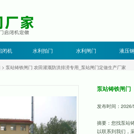
启闭机
水利拍门
水利闸门
液压
门
> 泵站铸铁闸门 农田灌溉防洪排涝专用_泵站闸门定做生产厂家
泵站铸铁闸门
发布时间：2026/5/
摘要：您找泵站铸
以联系到我们，