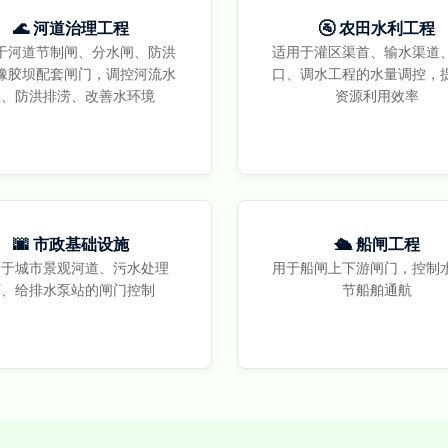
🌊 河道治理工程
🚰 农田水利工程
于河道节制闸、分水闸、防洪
适用于灌区渠首、输水渠道
橡胶坝配套闸门，调控河流水
口、调水工程的水量调控，
位、防洪排涝、改善水环境
资源利用效率
🌆 市政基础设施
🛳️ 船闸工程
用于城市景观河道、污水处理
用于船闸上下游闸门，控制
厂、给排水泵站的闸门控制
节船舶通航