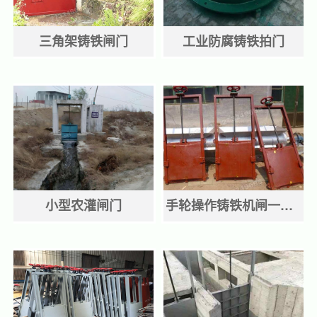
三角架铸铁闸门
工业防腐铸铁拍门
小型农灌闸门
手轮操作铸铁机闸一体闸门