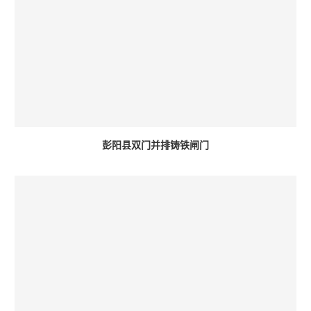
彭阳县双门并排铸铁闸门