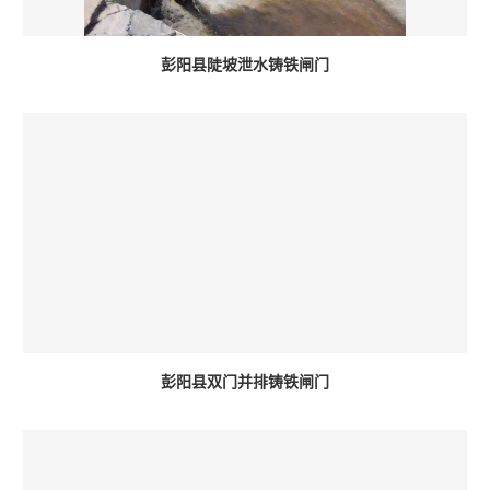
彭阳县陡坡泄水铸铁闸门
彭阳县双门并排铸铁闸门