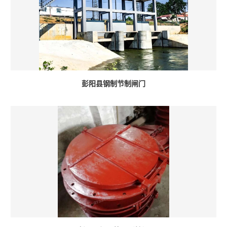
彭阳县钢制节制闸门