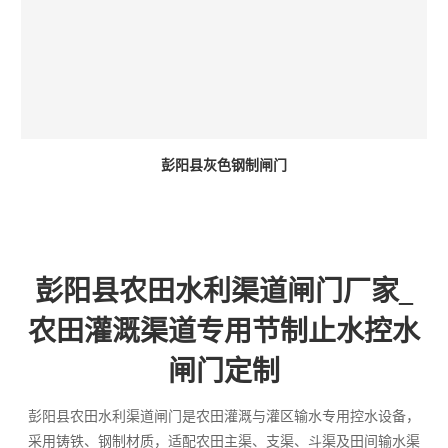
彭阳县灰色钢制闸门
彭阳县农田水利渠道闸门厂家_
农田灌溉渠道专用节制止水控水
闸门定制
彭阳县农田水利渠道闸门是农田灌溉与灌区输水专用控水设备，
采用铸铁、钢制材质，适配农田主渠、支渠、斗渠及田间输水渠