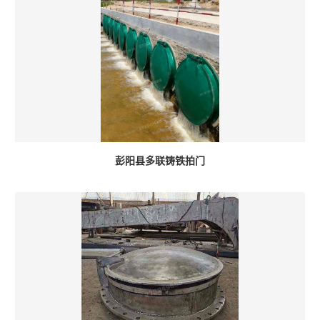
彭阳县多联铸铁拍门