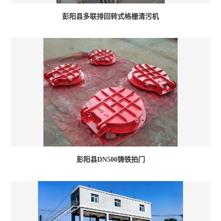
彭阳县多联排回转式格栅清污机
彭阳县DN500铸铁拍门