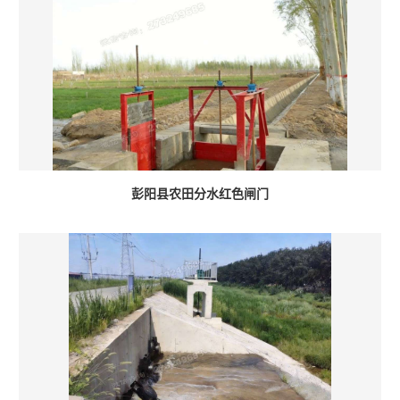
彭阳县农田分水红色闸门