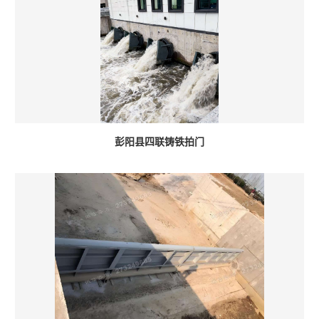
彭阳县四联铸铁拍门