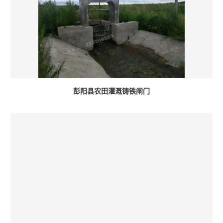
彭阳县农田灌溉铸铁闸门