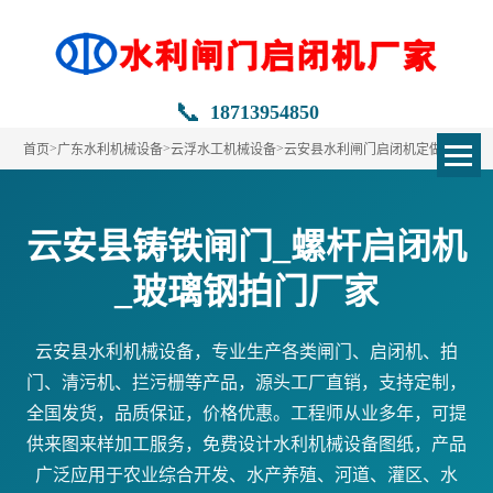
📞
18713954850
>
>
>
首页
广东水利机械设备
云浮水工机械设备
云安县水利闸门启闭机定做
云安县铸铁闸门_螺杆启闭机
_玻璃钢拍门厂家
云安县水利机械设备，专业生产各类闸门、启闭机、拍
门、清污机、拦污栅等产品，源头工厂直销，支持定制，
全国发货，品质保证，价格优惠。工程师从业多年，可提
供来图来样加工服务，免费设计水利机械设备图纸，产品
广泛应用于农业综合开发、水产养殖、河道、灌区、水