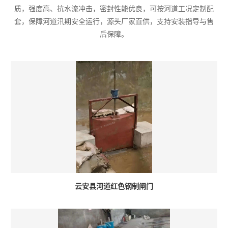
质，强度高、抗水流冲击，密封性能优良，可按河道工况定制配
套，保障河道汛期安全运行，源头厂家直供，支持安装指导与售
后保障。
云安县河道红色钢制闸门