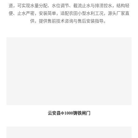
道，可实现水量分配、水位调节、截流止水与排涝控水，结构轻
便、止水严密，安装简单，适配农田小型水利工况，源头厂家直
供，提供售前技术咨询与售后安装指导。
云安县Φ1000铸铁闸门