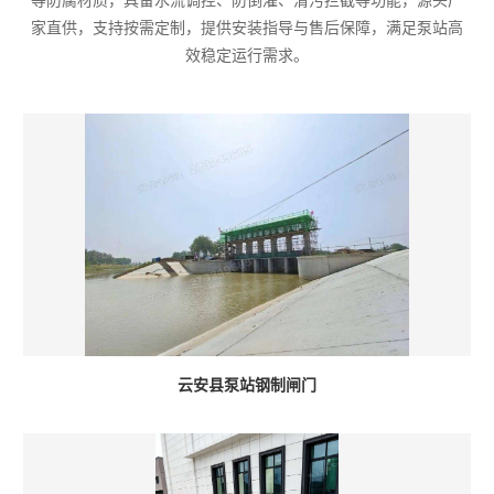
等防腐材质，具备水流调控、防倒灌、清污拦截等功能，源头厂
家直供，支持按需定制，提供安装指导与售后保障，满足泵站高
效稳定运行需求。
云安县泵站钢制闸门