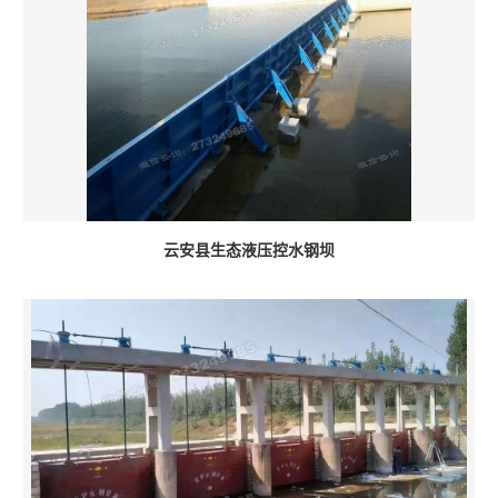
云安县生态液压控水钢坝