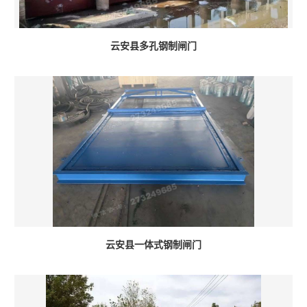
云安县多孔钢制闸门
云安县一体式钢制闸门