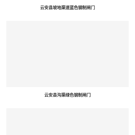
云安县坡地渠道蓝色钢制闸门
云安县沟渠绿色钢制闸门