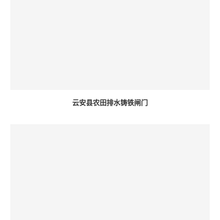
云安县农田排水铸铁闸门