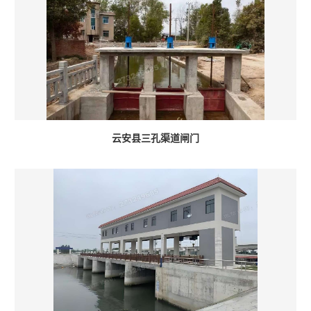
云安县三孔渠道闸门