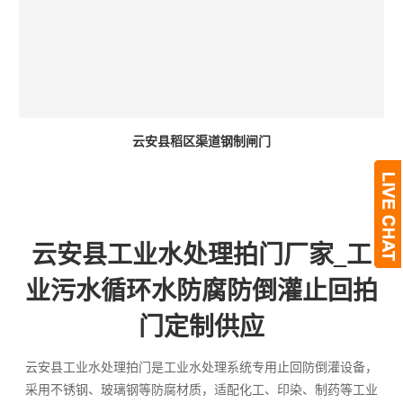
云安县稻区渠道钢制闸门
云安县工业水处理拍门厂家_工
业污水循环水防腐防倒灌止回拍
门定制供应
云安县工业水处理拍门是工业水处理系统专用止回防倒灌设备，
采用不锈钢、玻璃钢等防腐材质，适配化工、印染、制药等工业