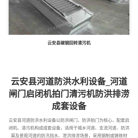
云安县碳钢回转清污机
云安县河道防洪水利设备_河道
闸门启闭机拍门清污机防洪排涝
成套设备
云安县河道防洪水利设备以防洪闸门、防洪拍门为核心，配套启
闭机、清污机构成成套设备，适用于城乡河道、支流河道、防洪
渠及景观河道的防汛挡水、泄洪排涝场景，采用钢制或铸铁材