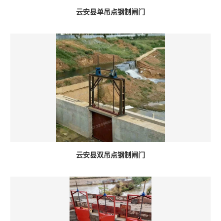
云安县单吊点钢制闸门
云安县双吊点钢制闸门