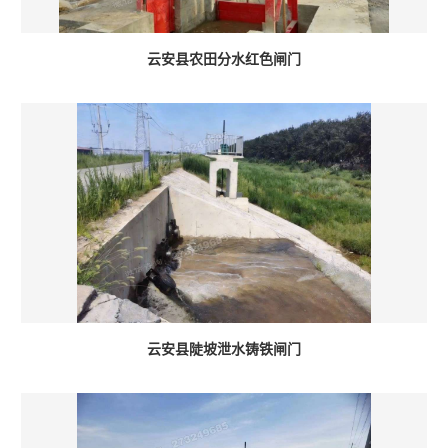
云安县农田分水红色闸门
云安县陡坡泄水铸铁闸门