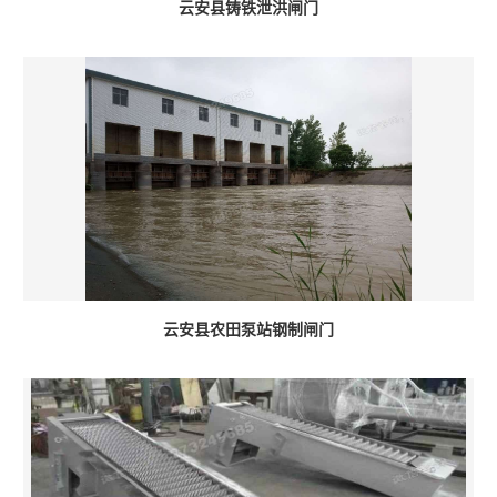
云安县铸铁泄洪闸门
云安县农田泵站钢制闸门