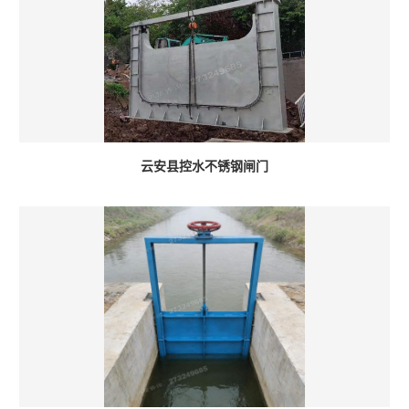
云安县控水不锈钢闸门