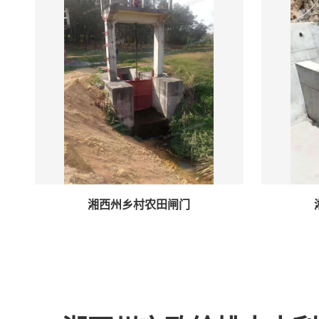
湘西州乡村农田闸门