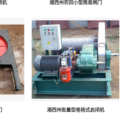
闭机
湘西州农田小型简易闸门
门
湘西州批量型卷扬式启闭机