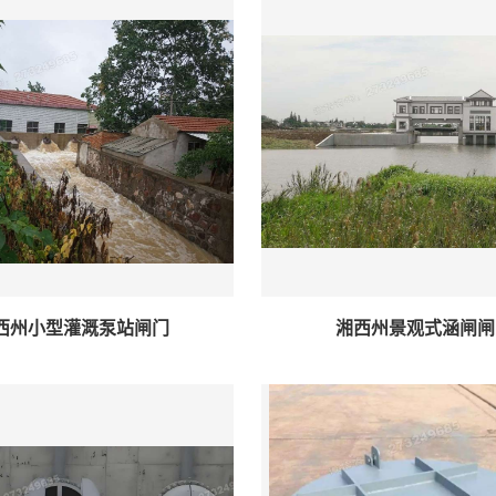
西州小型灌溉泵站闸门
湘西州景观式涵闸闸