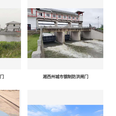
门
湘西州城市钢制防洪闸门