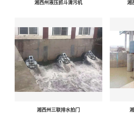
湘西州液压抓斗清污机
湘
湘西州三联排水拍门