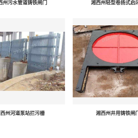
西州污水管道铸铁闸门
湘西州轻型卷扬式启
湘西州河道泵站拦污栅
湘西州井用铸铁闸