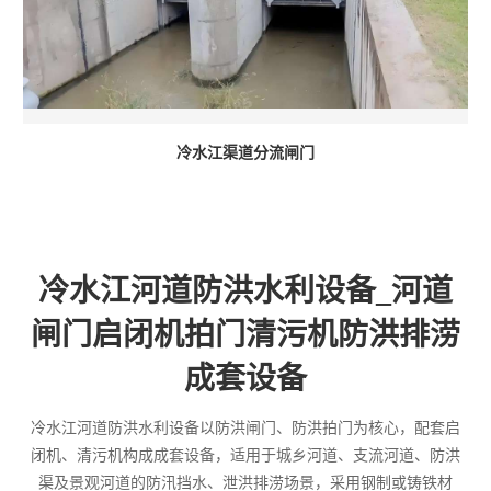
冷水江渠道分流闸门
冷水江河道防洪水利设备_河道
闸门启闭机拍门清污机防洪排涝
成套设备
冷水江河道防洪水利设备以防洪闸门、防洪拍门为核心，配套启
闭机、清污机构成成套设备，适用于城乡河道、支流河道、防洪
渠及景观河道的防汛挡水、泄洪排涝场景，采用钢制或铸铁材