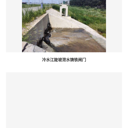
冷水江陡坡泄水铸铁闸门