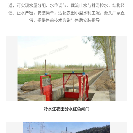
道，可实现水量分配、水位调节、截流止水与排涝控水，结构轻
便、止水严密，安装简单，适配农田小型水利工况，源头厂家直
供，提供售前技术咨询与售后安装指导。
冷水江农田分水红色闸门