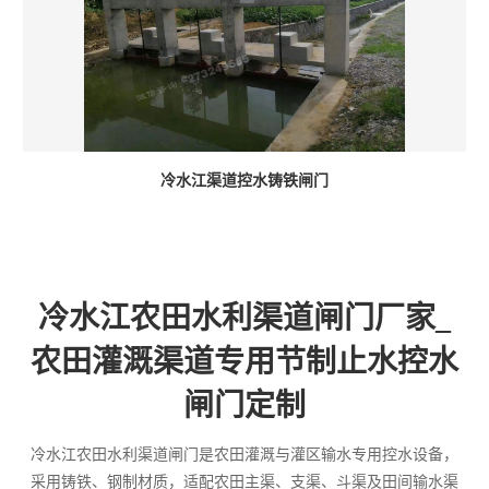
冷水江渠道控水铸铁闸门
冷水江农田水利渠道闸门厂家_
农田灌溉渠道专用节制止水控水
闸门定制
冷水江农田水利渠道闸门是农田灌溉与灌区输水专用控水设备，
采用铸铁、钢制材质，适配农田主渠、支渠、斗渠及田间输水渠