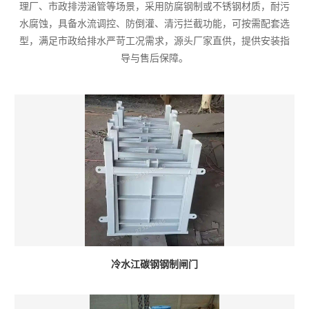
理厂、市政排涝涵管等场景，采用防腐钢制或不锈钢材质，耐污
水腐蚀，具备水流调控、防倒灌、清污拦截功能，可按需配套选
型，满足市政给排水严苛工况需求，源头厂家直供，提供安装指
导与售后保障。
冷水江碳钢钢制闸门