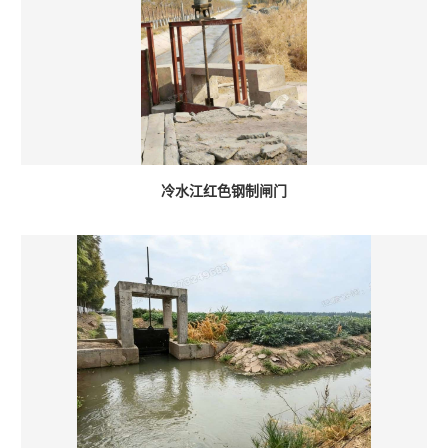
冷水江红色钢制闸门