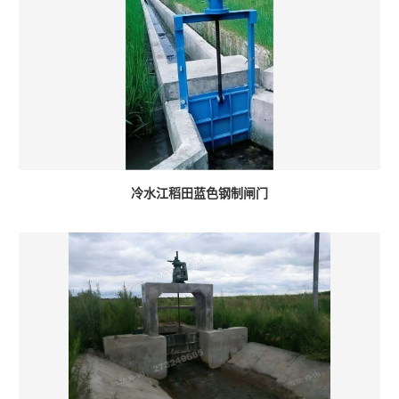
冷水江稻田蓝色钢制闸门