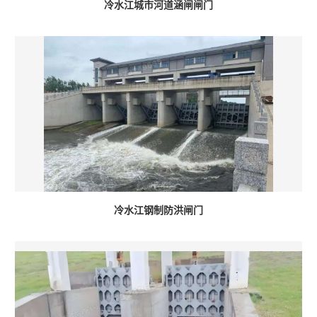
冷水江城市河道涵闸闸门
冷水江钢制防洪闸门