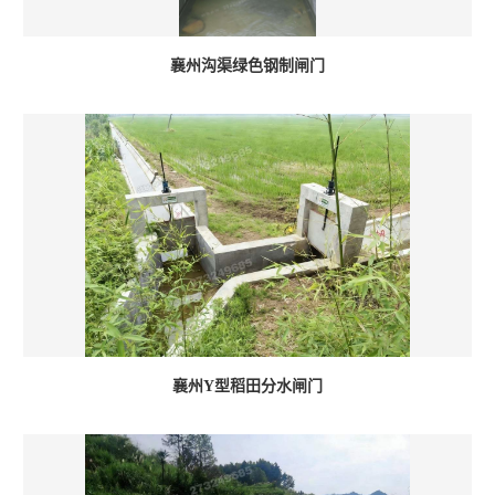
襄州沟渠绿色钢制闸门
襄州Y型稻田分水闸门