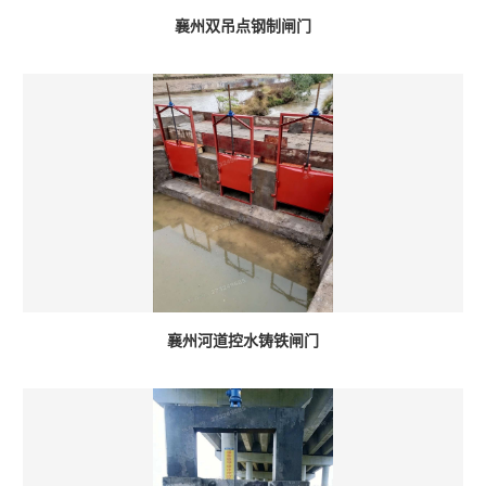
襄州双吊点钢制闸门
襄州河道控水铸铁闸门