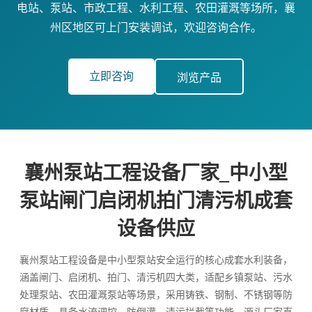
电站、泵站、市政工程、水利工程、农田灌溉等场所，襄
州区地区可上门安装调试，欢迎咨询合作。
立即咨询
浏览产品
襄州泵站工程设备厂家_中小型
泵站闸门启闭机拍门清污机成套
设备供应
襄州泵站工程设备是中小型泵站安全运行的核心成套水利装备，
涵盖闸门、启闭机、拍门、清污机四大类，适配乡镇泵站、污水
处理泵站、农田灌溉泵站等场景，采用铸铁、钢制、不锈钢等防