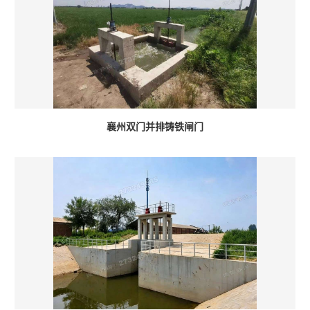
襄州双门并排铸铁闸门