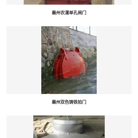
襄州农灌单孔闸门
襄州双色铸铁拍门