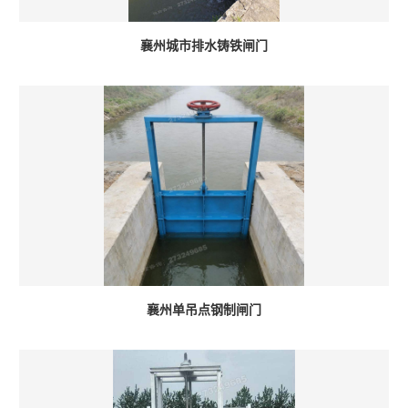
襄州城市排水铸铁闸门
襄州单吊点钢制闸门