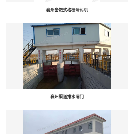
襄州齿耙式格栅清污机
襄州渠道排水闸门