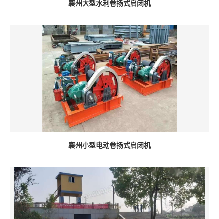
襄州大型水利卷扬式启闭机
襄州小型电动卷扬式启闭机