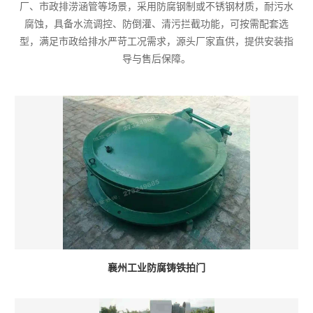
厂、市政排涝涵管等场景，采用防腐钢制或不锈钢材质，耐污水
腐蚀，具备水流调控、防倒灌、清污拦截功能，可按需配套选
型，满足市政给排水严苛工况需求，源头厂家直供，提供安装指
导与售后保障。
襄州工业防腐铸铁拍门