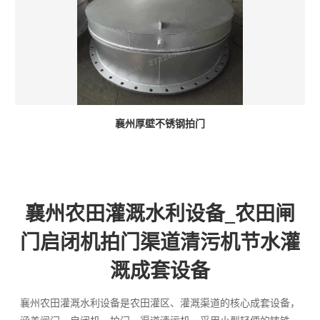
襄州厚壁不锈钢拍门
襄州农田灌溉水利设备_农田闸
门启闭机拍门渠道清污机节水灌
溉成套设备
襄州农田灌溉水利设备是农田灌区、灌溉渠道的核心成套设备，