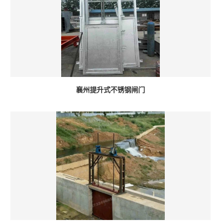
襄州提升式不锈钢闸门