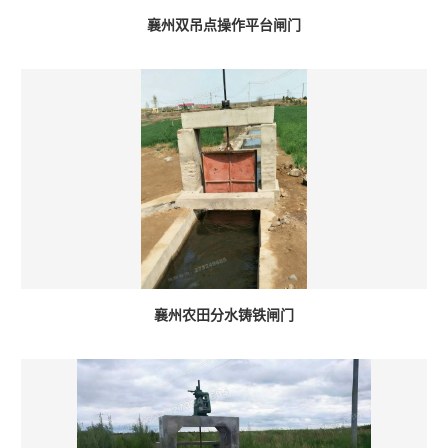
襄州双吊点操作平台闸门
襄州农田分水铸铁闸门