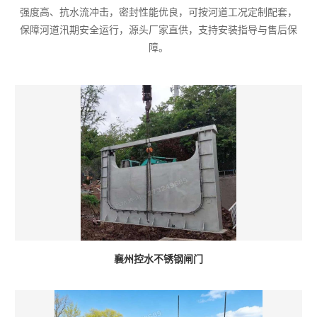
强度高、抗水流冲击，密封性能优良，可按河道工况定制配套，
保障河道汛期安全运行，源头厂家直供，支持安装指导与售后保
障。
襄州控水不锈钢闸门