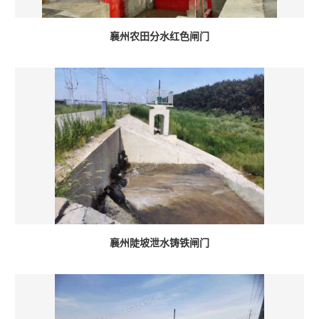
襄州农田分水红色闸门
襄州陡坡泄水铸铁闸门