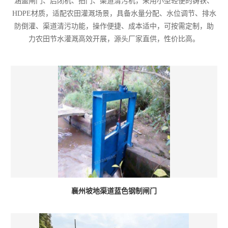
涵盖闸门、启闭机、拍门、渠道清污机，采用小型轻便的铸铁、
HDPE材质，适配农田灌溉场景，具备水量分配、水位调节、排水
防倒灌、渠道清污功能，操作便捷、成本适中，可按需定制，助
力农田节水灌溉高效开展，源头厂家直供，性价比高。
襄州坡地渠道蓝色钢制闸门