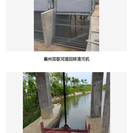
襄州双联河道回转清污机