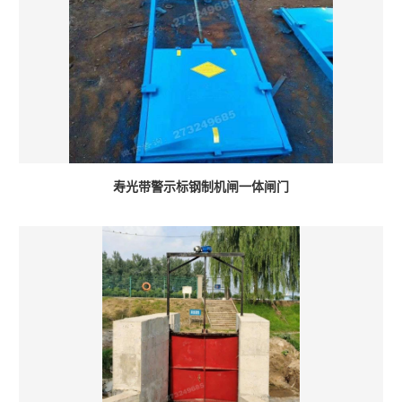
寿光带警示标钢制机闸一体闸门