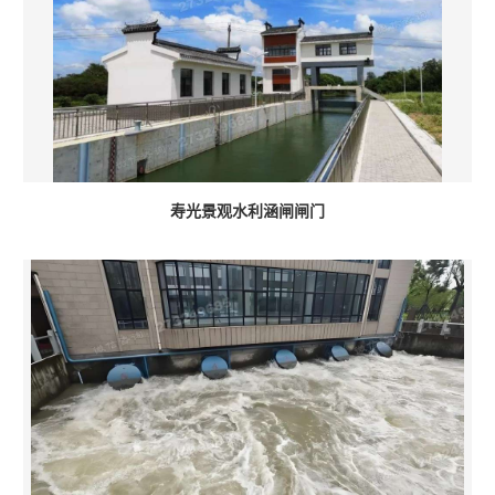
寿光景观水利涵闸闸门