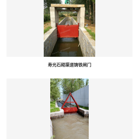
寿光石砌渠道铸铁闸门