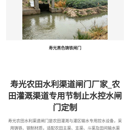
寿光黑色铸铁闸门
寿光农田水利渠道闸门厂家_农
田灌溉渠道专用节制止水控水闸
门定制
寿光农田水利渠道闸门是农田灌溉与灌区输水专用控水设备，采
用铸铁、钢制材质，适配农田主渠、支渠、斗渠及田间输水渠