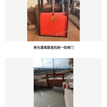
寿光灌溉渠道机闸一体闸门