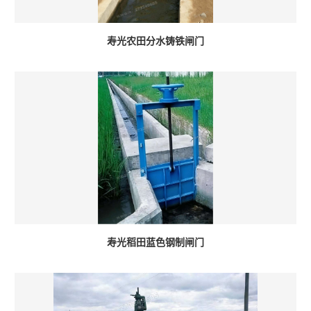
寿光农田分水铸铁闸门
寿光稻田蓝色钢制闸门