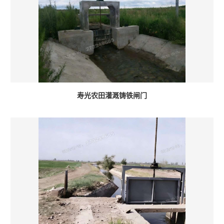
寿光农田灌溉铸铁闸门