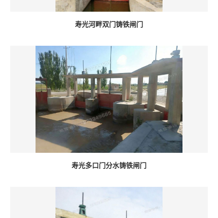
寿光河畔双门铸铁闸门
寿光多口门分水铸铁闸门