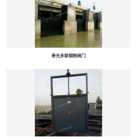
寿光多联钢制闸门