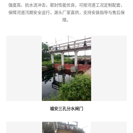
强度高、抗水流冲击，密封性能优良，可按河道工况定制配套，
保障河道汛期安全运行，源头厂家直供，支持安装指导与售后保
障。
福安三孔分水闸门