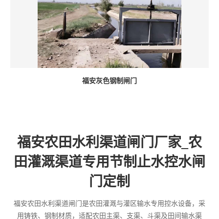
福安灰色钢制闸门
福安农田水利渠道闸门厂家_农
田灌溉渠道专用节制止水控水闸
门定制
福安农田水利渠道闸门是农田灌溉与灌区输水专用控水设备，采
用铸铁、钢制材质，适配农田主渠、支渠、斗渠及田间输水渠