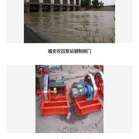
福安农田泵站钢制闸门