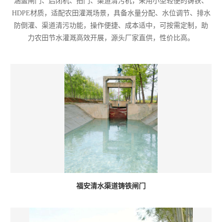
涵盖闸门、启闭机、拍门、渠道清污机，采用小型轻便的铸铁、
HDPE材质，适配农田灌溉场景，具备水量分配、水位调节、排水
防倒灌、渠道清污功能，操作便捷、成本适中，可按需定制，助
力农田节水灌溉高效开展，源头厂家直供，性价比高。
福安清水渠道铸铁闸门