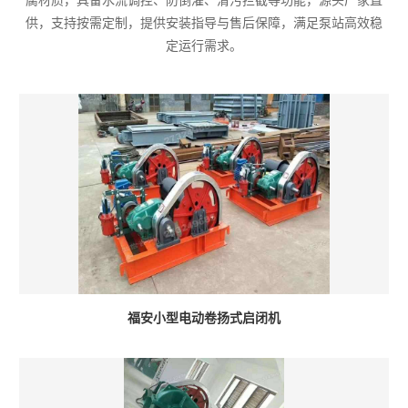
腐材质，具备水流调控、防倒灌、清污拦截等功能，源头厂家直
供，支持按需定制，提供安装指导与售后保障，满足泵站高效稳
定运行需求。
福安小型电动卷扬式启闭机