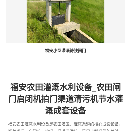
福安小型灌溉铸铁闸门
福安农田灌溉水利设备_农田闸
门启闭机拍门渠道清污机节水灌
溉成套设备
福安农田灌溉水利设备是农田灌区、灌溉渠道的核心成套设备，