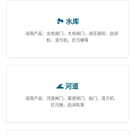
🏞️ 水库
适用产品：水库闸门、大坝闸门、液压钢坝、启闭
机、清污机、拦污栅等
🌊 河道
适用产品：河道闸门、渠道闸门、拍门、清污机、
拦污栅、启闭机等