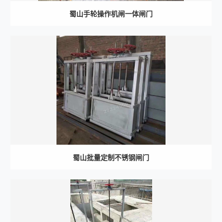
蜀山手轮操作机闸一体闸门
蜀山批量定制不锈钢闸门