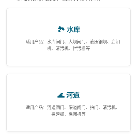
🏞️ 水库
适用产品：水库闸门、大坝闸门、液压钢坝、启闭
机、清污机、拦污栅等
🌊 河道
适用产品：河道闸门、渠道闸门、拍门、清污机、
拦污栅、启闭机等