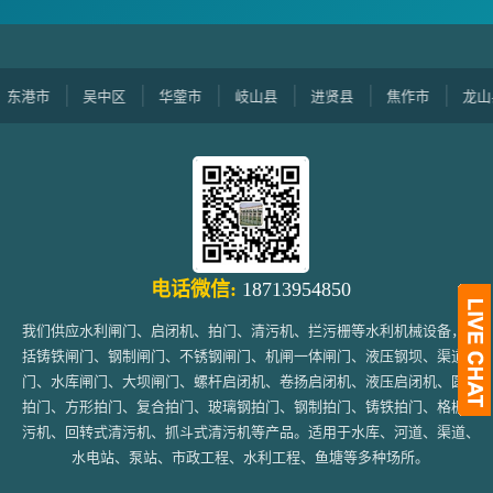
港市
吴中区
华蓥市
岐山县
进贤县
焦作市
龙山县
电话微信:
18713954850
我们供应水利闸门、启闭机、拍门、清污机、拦污栅等水利机械设备，包
括铸铁闸门、钢制闸门、不锈钢闸门、机闸一体闸门、液压钢坝、渠道闸
门、水库闸门、大坝闸门、螺杆启闭机、卷扬启闭机、液压启闭机、圆形
拍门、方形拍门、复合拍门、玻璃钢拍门、钢制拍门、铸铁拍门、格栅清
污机、回转式清污机、抓斗式清污机等产品。适用于水库、河道、渠道、
水电站、泵站、市政工程、水利工程、鱼塘等多种场所。