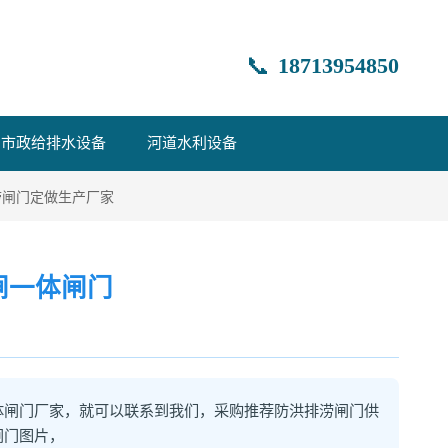
📞
18713954850
市政给排水设备
河道水利设备
涝闸门定做生产厂家
闸一体闸门
体闸门厂家，就可以联系到我们，采购推荐防洪排涝闸门供
闸门图片，