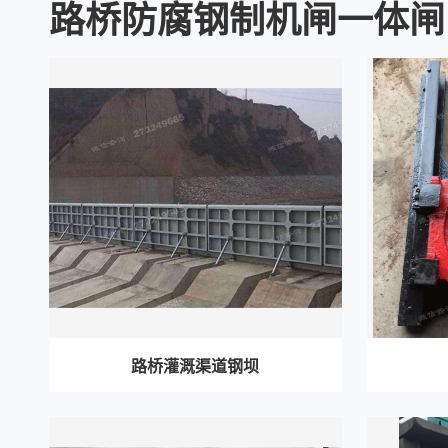
路桥防腐钢制机闸一体闸
路桥灌溉渠道钢坝