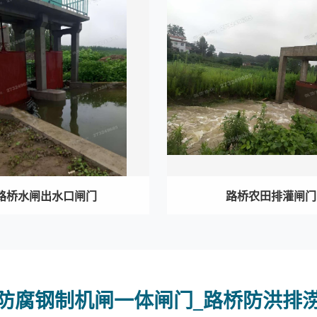
路桥水闸出水口闸门
路桥农田排灌闸门
防腐钢制机闸一体闸门_路桥防洪排