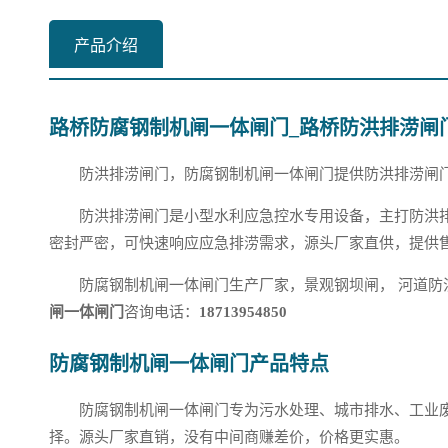
产品介绍
路桥防腐钢制机闸一体闸门_路桥防洪排涝闸
防洪排涝闸门，防腐钢制机闸一体闸门提供防洪排涝闸
防洪排涝闸门是小型水利应急控水专用设备，主打防洪
密封严密，可快速响应应急排涝需求，源头厂家直供，提供
防腐钢制机闸一体闸门生产厂家，景观钢坝闸， 河道防
闸一体闸门
咨询电话：
18713954850
防腐钢制机闸一体闸门产品特点
防腐钢制机闸一体闸门专为污水处理、城市排水、工业
择。源头厂家直销，没有中间商赚差价，价格更实惠。