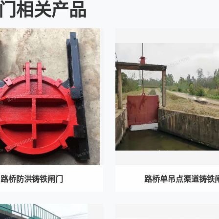
门相关产品
路桥防洪铸铁闸门
路桥单吊点渠道铸铁