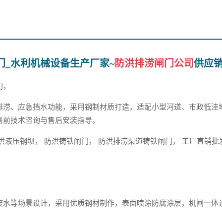
门_水利机械设备生产厂家~
防洪排涝闸门公司
供应
门，
排涝、应急挡水功能，采用钢制材质打造，适配小型河道、市政低洼
售前技术咨询与售后安装指导。
洪液压钢坝， 防洪铸铁闸门， 防洪排涝渠道铸铁闸门， 工厂直销批
废水等场景设计，采用优质钢材制作，表面喷涂防腐涂层，机闸一体