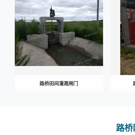
路桥田间灌溉闸门
路桥