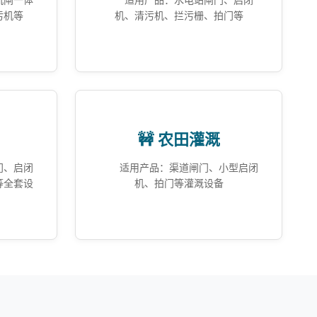
机闸一体
适用产品：水电站闸门、启闭
污机等
机、清污机、拦污栅、拍门等
🚧 农田灌溉
门、启闭
适用产品：渠道闸门、小型启闭
等全套设
机、拍门等灌溉设备