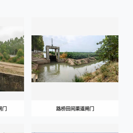
闸门
路桥田间渠道闸门