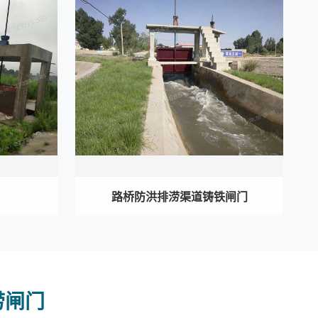
路桥防洪排涝渠道铸铁闸门
涝闸门