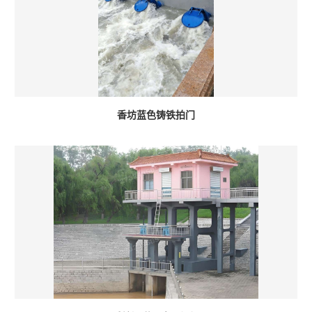
香坊蓝色铸铁拍门