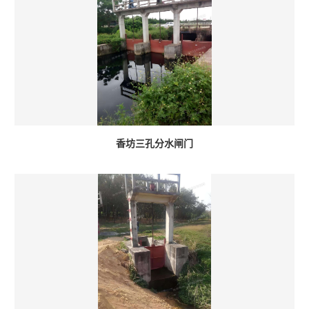
香坊三孔分水闸门