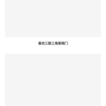
香坊三联三角架闸门