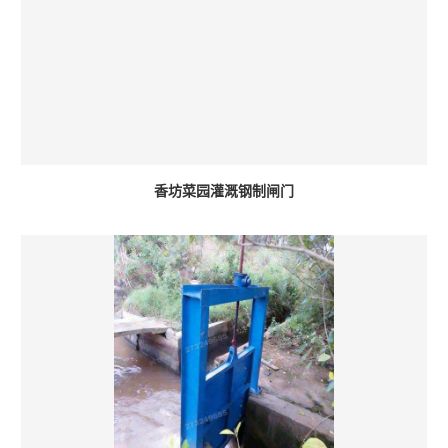
香坊菜园灌溉钢制闸门