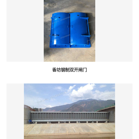
香坊钢制双开闸门