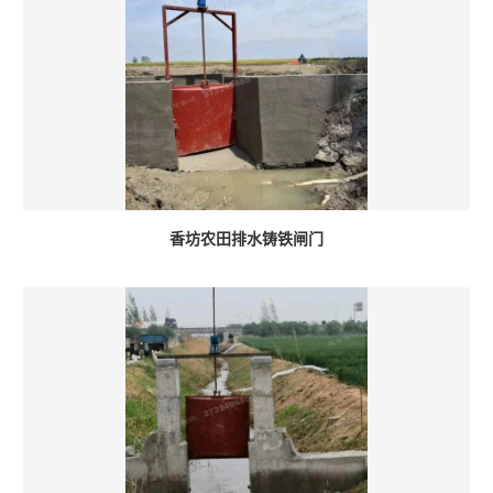
香坊农田排水铸铁闸门