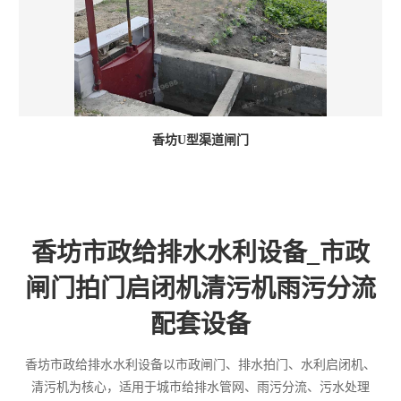
香坊U型渠道闸门
香坊市政给排水水利设备_市政
闸门拍门启闭机清污机雨污分流
配套设备
香坊市政给排水水利设备以市政闸门、排水拍门、水利启闭机、
清污机为核心，适用于城市给排水管网、雨污分流、污水处理