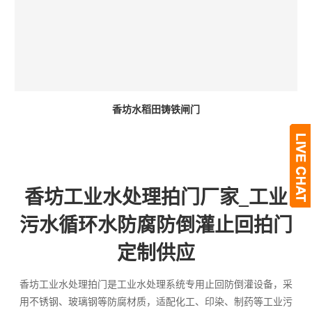
香坊水稻田铸铁闸门
香坊工业水处理拍门厂家_工业
污水循环水防腐防倒灌止回拍门
定制供应
香坊工业水处理拍门是工业水处理系统专用止回防倒灌设备，采
用不锈钢、玻璃钢等防腐材质，适配化工、印染、制药等工业污