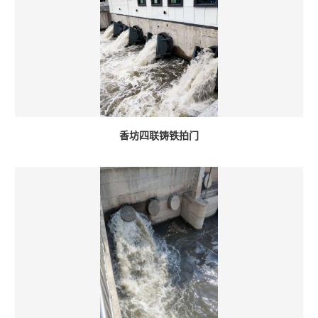
香坊四联铸铁拍门