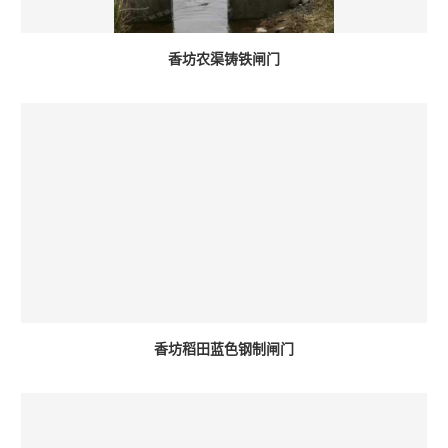
香坊农渠铸铁闸门
香坊稻田蓝色钢制闸门