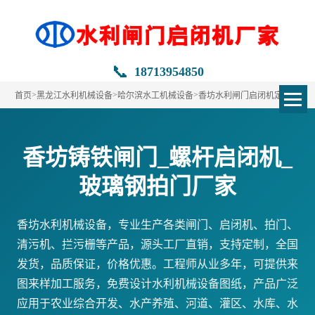
📞
18713954850
>
>
>
首页
黑龙江水利机械设备
哈尔滨水工机械设备
香坊水利闸门启闭机定做
香坊铸铁闸门_螺杆启闭机_
玻璃钢拍门厂家
香坊水利机械设备，专业生产各类闸门、启闭机、拍门、
清污机、拦污栅等产品，源头工厂直销，支持定制，全国
发货，品质保证，价格优惠。工程师从业多年，可提供来
图来样加工服务，免费设计水利机械设备图纸，产品广泛
应用于农业综合开发、水产养殖、河道、灌区、水库、水