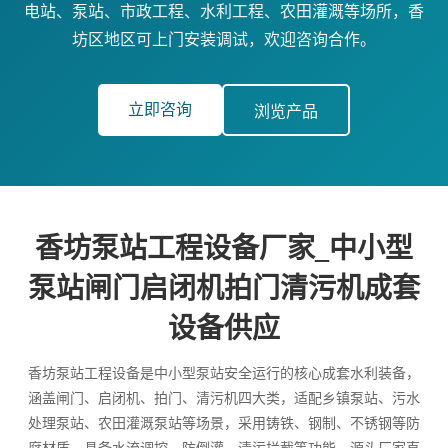
电站、泵站、市政工程、水利工程、农田灌溉等场所，香
坊区地区可上门安装调试，欢迎咨询合作。
立即咨询
浏览产品
香坊泵站工程设备厂家_中小型
泵站闸门启闭机拍门清污机成套
设备供应
香坊泵站工程设备是中小型泵站安全运行的核心成套水利装备，
涵盖闸门、启闭机、拍门、清污机四大类，适配乡镇泵站、污水
处理泵站、农田灌溉泵站等场景，采用铸铁、钢制、不锈钢等防