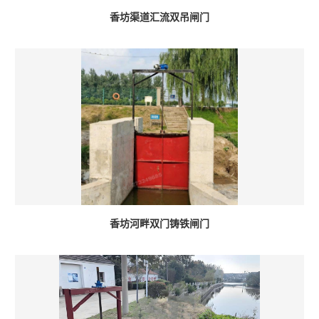
香坊渠道汇流双吊闸门
香坊河畔双门铸铁闸门