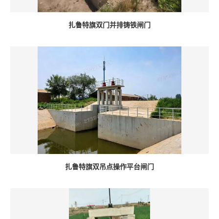
扎鲁特旗双门并排铸铁闸门
扎鲁特旗双吊点操作平台闸门