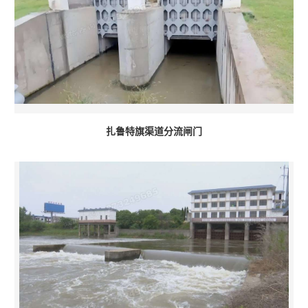
扎鲁特旗渠道分流闸门