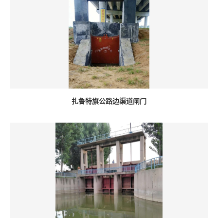
扎鲁特旗公路边渠道闸门