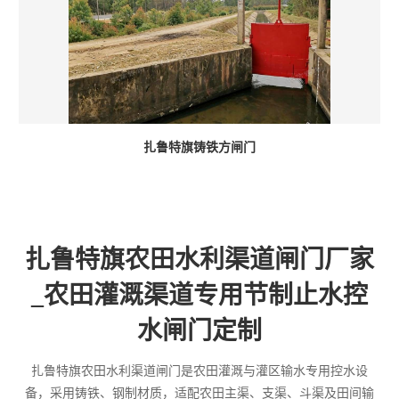
扎鲁特旗铸铁方闸门
扎鲁特旗农田水利渠道闸门厂家
_农田灌溉渠道专用节制止水控
水闸门定制
扎鲁特旗农田水利渠道闸门是农田灌溉与灌区输水专用控水设
备，采用铸铁、钢制材质，适配农田主渠、支渠、斗渠及田间输