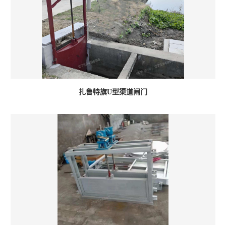
扎鲁特旗U型渠道闸门