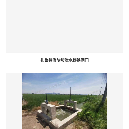
扎鲁特旗陡坡泄水铸铁闸门