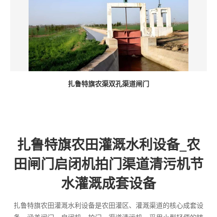
扎鲁特旗农渠双孔渠道闸门
扎鲁特旗农田灌溉水利设备_农
田闸门启闭机拍门渠道清污机节
水灌溉成套设备
扎鲁特旗农田灌溉水利设备是农田灌区、灌溉渠道的核心成套设