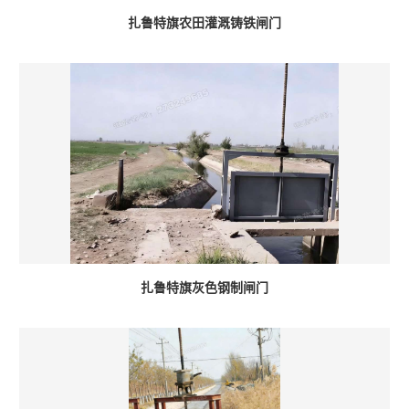
扎鲁特旗农田灌溉铸铁闸门
扎鲁特旗灰色钢制闸门