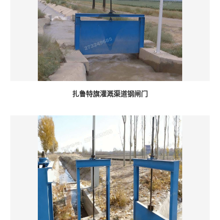
扎鲁特旗灌溉渠道钢闸门