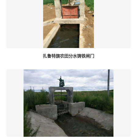
扎鲁特旗农田分水铸铁闸门