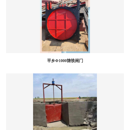
平乡Φ1000铸铁闸门