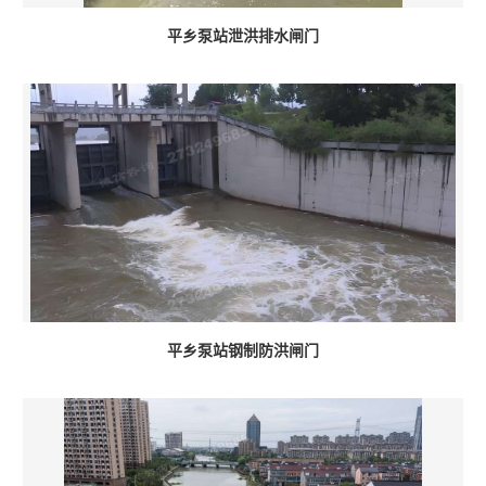
平乡泵站泄洪排水闸门
平乡泵站钢制防洪闸门