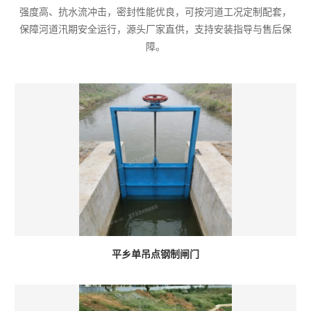
强度高、抗水流冲击，密封性能优良，可按河道工况定制配套，
保障河道汛期安全运行，源头厂家直供，支持安装指导与售后保
障。
平乡单吊点钢制闸门