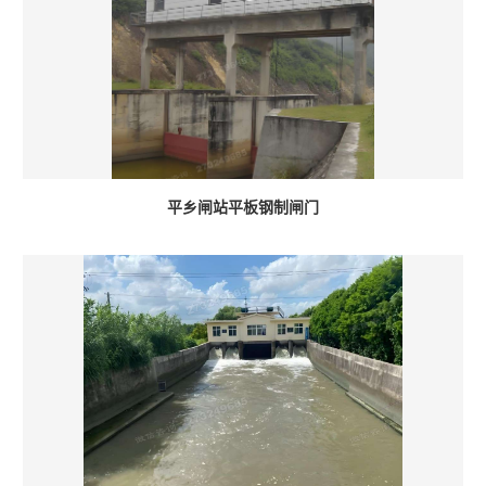
平乡闸站平板钢制闸门