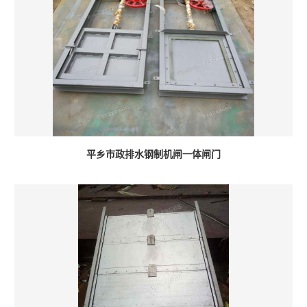
平乡市政排水钢制机闸一体闸门