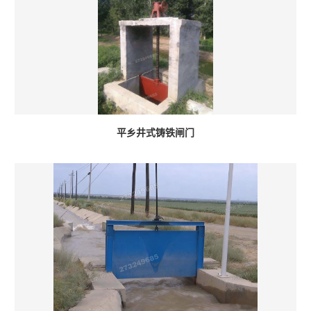
平乡井式铸铁闸门