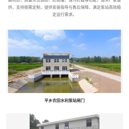
腐材质，具备水流调控、防倒灌、清污拦截等功能，源头厂家直
供，支持按需定制，提供安装指导与售后保障，满足泵站高效稳
定运行需求。
平乡农田水利泵站闸门