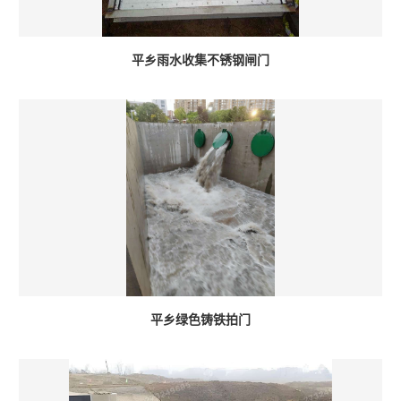
平乡雨水收集不锈钢闸门
平乡绿色铸铁拍门