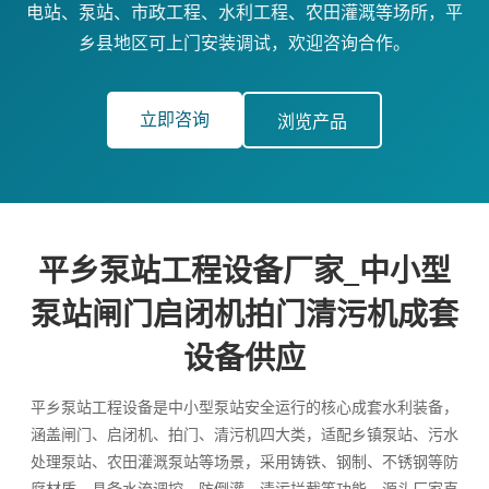
电站、泵站、市政工程、水利工程、农田灌溉等场所，平
乡县地区可上门安装调试，欢迎咨询合作。
立即咨询
浏览产品
平乡泵站工程设备厂家_中小型
泵站闸门启闭机拍门清污机成套
设备供应
平乡泵站工程设备是中小型泵站安全运行的核心成套水利装备，
涵盖闸门、启闭机、拍门、清污机四大类，适配乡镇泵站、污水
处理泵站、农田灌溉泵站等场景，采用铸铁、钢制、不锈钢等防