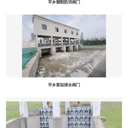
平乡钢制防洪闸门
平乡泵站排水闸门