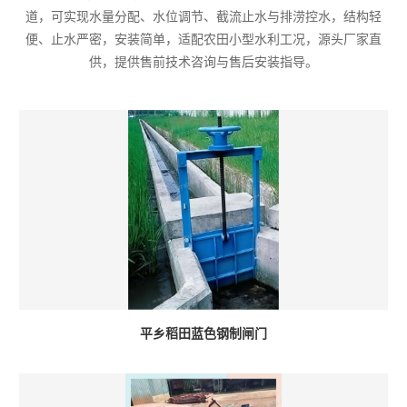
道，可实现水量分配、水位调节、截流止水与排涝控水，结构轻
便、止水严密，安装简单，适配农田小型水利工况，源头厂家直
供，提供售前技术咨询与售后安装指导。
平乡稻田蓝色钢制闸门