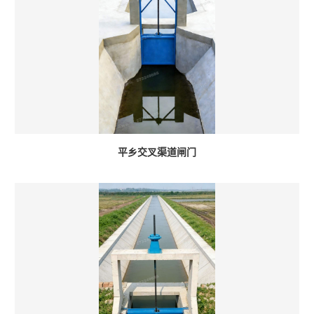
平乡交叉渠道闸门