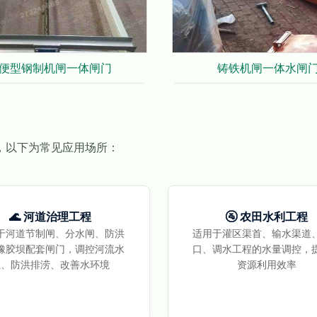
便型钢制机闸一体闸门
铸铁机闸一体水闸
，以下为常见应用场所：
🌊 河道治理工程
🚰 农田水利工程
于河道节制闸、分水闸、防洪
适用于灌区渠首、输水渠道
橡胶坝配套闸门，调控河流水
口、调水工程的水量调控，
位、防洪排涝、改善水环境
资源利用效率