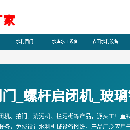
水利闸门
水库水工设备
农田水利设备
门_螺杆启闭机_玻
闭机、拍门、清污机、拦污栅等产品，源头工厂直
服务，免费设计水利机械设备图纸，产品广泛应用