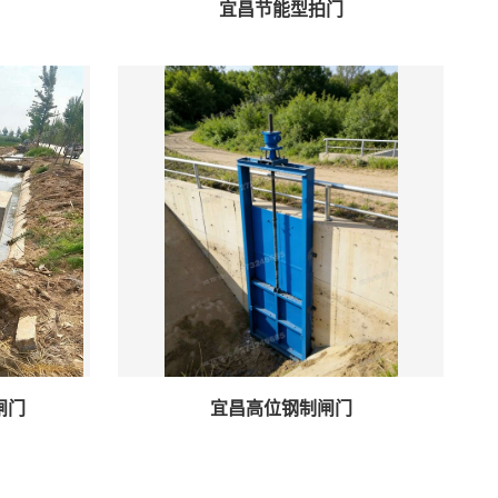
宜昌节能型拍门
闸门
宜昌高位钢制闸门