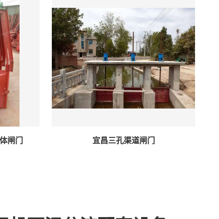
体闸门
宜昌三孔渠道闸门