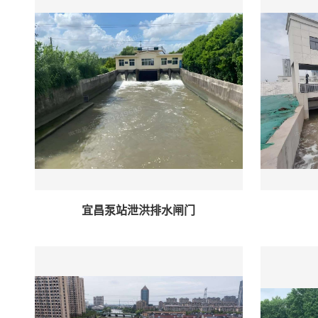
宜昌泵站泄洪排水闸门