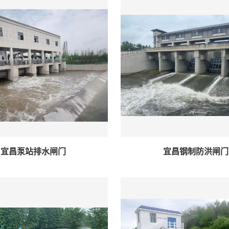
宜昌泵站排水闸门
宜昌钢制防洪闸门