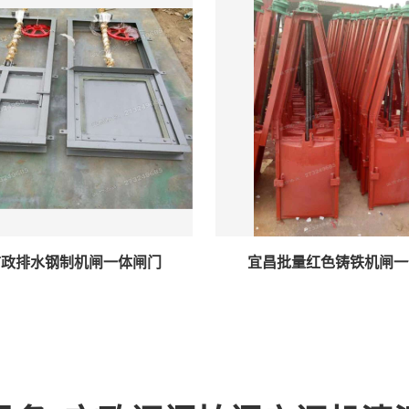
市政排水钢制机闸一体闸门
宜昌批量红色铸铁机闸一