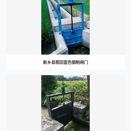
新乡县稻田蓝色钢制闸门