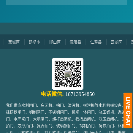
蕉城区
鹤壁市
邯山区
沅陵县
仁寿县
云龙区
莲湖
电话微信:
18713954850
我们供应水利闸门、启闭机、拍门、清污机、拦污栅等水利机械设备，包
括铸铁闸门、钢制闸门、不锈钢闸门、机闸一体闸门、液压钢坝、渠道闸
门、水库闸门、大坝闸门、螺杆启闭机、卷扬启闭机、液压启闭机、圆形
拍门、方形拍门、复合拍门、玻璃钢拍门、钢制拍门、铸铁拍门、格栅清
污机、回转式清污机、抓斗式清污机等产品。适用于水库、河道、渠道、