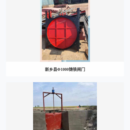
新乡县Φ1000铸铁闸门