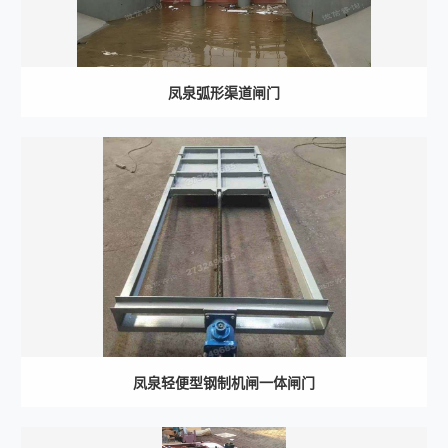
凤泉弧形渠道闸门
凤泉轻便型钢制机闸一体闸门