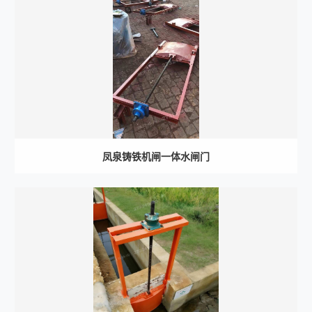
凤泉铸铁机闸一体水闸门