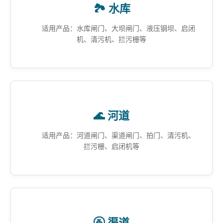
🏞️ 水库
适用产品：水库闸门、大坝闸门、液压钢坝、启闭
机、清污机、拦污栅等
🌊 河道
适用产品：河道闸门、渠道闸门、拍门、清污机、
拦污栅、启闭机等
🚰 渠道