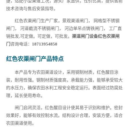
捷，适配小型渠道工况，源头厂家直供，性价比高，提供售前
技术咨询与售后安装指导。
红色农渠闸门生产厂家，景观渠道闸门， 网格型不锈钢
闸门， 河道截流不锈钢闸门， 河边单吊点铸铁闸门， 工厂直
销批发,可定做。可定做，可批发。
渠道闸门设备红色农渠闸
门
咨询电话：
18713954850
红色农渠闸门产品特点
本产品专为农田渠道设计，采用钢制材质，红色醒目涂
装，耐用性强。钢制材质强度高，承载能力强，能够承受较大
的水压力，确保农田水利工程安全稳定运行。表面经过防腐处
理，延长使用寿命。
闸门启闭灵活，红色醒目设计使其易于识别和维护。密封
效果好，能够有效控制水流。结构设计合理，安装方便，适合
农田渠道使用。