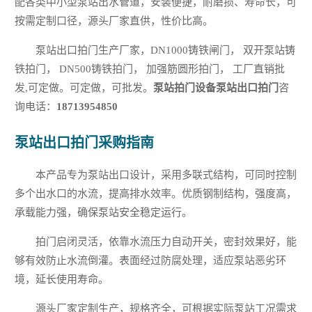
配各类中小型泵站出水管道，安装便捷，耐磨损、寿命长，可
按需定制口径，源头厂家直供，性价比高。
泵站出口拍门生产厂家，DN1000铸铁闸门， 双开泵站铸
铁拍门， DN500铸铁拍门， 加强筋圆形拍门， 工厂直销批
发,可定做。可定做，可批发。
泵站拍门设备泵站出口拍门
咨
询电话：
18713954850
泵站出口拍门采购指南
本产品专为泵站出口设计，采用多联式结构，可同时控制
多个出水口的水流，提高排水效率。优质钢制结构，强度高，
承载能力强，确保泵站安全稳定运行。
拍门启闭灵活，依靠水流压力自动开关，密封效果好，能
够有效防止水流倒灌。表面经过防腐处理，适应泵站恶劣环
境，延长使用寿命。
源头厂家定制生产，规格齐全，可根据实际泵站工况需求