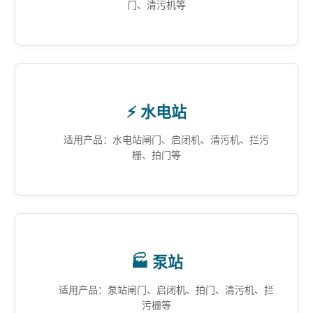
门、清污机等
⚡ 水电站
适用产品：水电站闸门、启闭机、清污机、拦污
栅、拍门等
🏭 泵站
适用产品：泵站闸门、启闭机、拍门、清污机、拦
污栅等