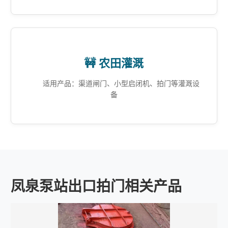
🚧 农田灌溉
适用产品：渠道闸门、小型启闭机、拍门等灌溉设
备
凤泉泵站出口拍门相关产品