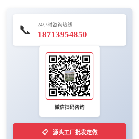
24小时咨询热线
📞
18713954850
微信扫码咨询
📋
源头工厂批发定做