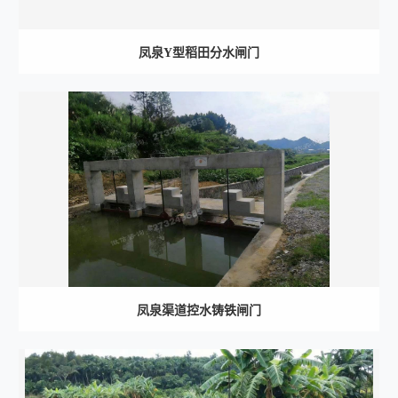
凤泉Y型稻田分水闸门
凤泉渠道控水铸铁闸门