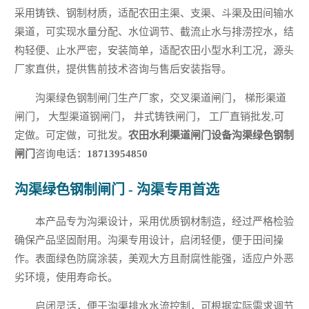
采用铸铁、钢制材质，适配农田主渠、支渠、斗渠及田间输水
渠道，可实现水量分配、水位调节、截流止水与排涝控水，结
构轻便、止水严密，安装简单，适配农田小型水利工况，源头
厂家直供，提供售前技术咨询与售后安装指导。
沟渠绿色钢制闸门生产厂家，交叉渠道闸门， 梯形渠道
闸门， 大型渠道钢闸门， 井式铸铁闸门， 工厂直销批发,可
定做。可定做，可批发。
农田水利渠道闸门设备沟渠绿色钢制
闸门
咨询电话：
18713954850
沟渠绿色钢制闸门 - 沟渠专用首选
本产品专为沟渠设计，采用优质钢材制造，经过严格检验
确保产品坚固耐用。沟渠专用设计，启闭轻便，便于田间操
作。表面绿色防腐涂装，美观大方且耐腐性能强，适应户外恶
劣环境，使用寿命长。
启闭灵活，便于沟渠排水水流控制，可根据实际需求调节