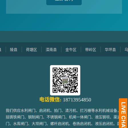
石峰区
西乌珠穆沁旗
青白江区
乌伊岭
北水利设备销售地区：
电话微信:
18713954850
我们供应水利闸门、启闭机、拍门、清污机、拦污栅等水利机械设备，包
括铸铁闸门、钢制闸门、不锈钢闸门、机闸一体闸门、液压钢坝、渠道闸
门、水库闸门、大坝闸门、螺杆启闭机、卷扬启闭机、液压启闭机、圆形