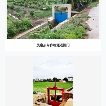
凤泉热带作物灌溉闸门