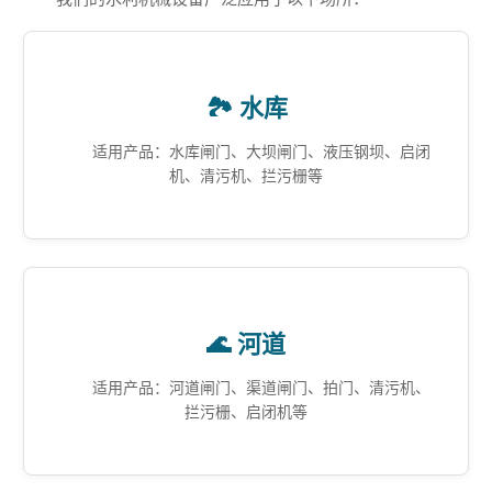
🏞️ 水库
适用产品：水库闸门、大坝闸门、液压钢坝、启闭
机、清污机、拦污栅等
🌊 河道
适用产品：河道闸门、渠道闸门、拍门、清污机、
拦污栅、启闭机等