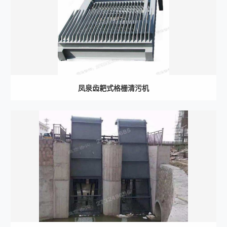
凤泉齿耙式格栅清污机