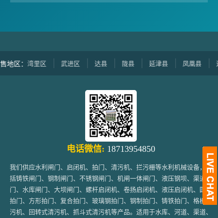
湾里区
武进区
达县
陇县
延津县
凤凰县
达拉
区：
电话微信:
18713954850
我们供应水利闸门、启闭机、拍门、清污机、拦污栅等水利机械设备，包
括铸铁闸门、钢制闸门、不锈钢闸门、机闸一体闸门、液压钢坝、渠道闸
门、水库闸门、大坝闸门、螺杆启闭机、卷扬启闭机、液压启闭机、圆形
拍门、方形拍门、复合拍门、玻璃钢拍门、钢制拍门、铸铁拍门、格栅清
污机、回转式清污机、抓斗式清污机等产品。适用于水库、河道、渠道、