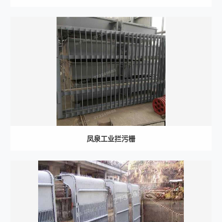
凤泉工业拦污栅