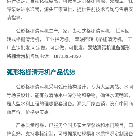
运行稳定，自动化程度高，可按需定制格栅间隙、处理量，保
障泵站进水通畅，源头厂家直供，提供售前技术咨询与售后安
装指导。
弧形格栅清污机生产厂家，齿耙式格栅清污机， 拦污回
转式格栅清污机， 工业拦污栅， 双联回转式格栅清污机， 工
厂直销批发,可定做。可定做，可批发。
泵站清污机设备弧形
格栅清污机
咨询电话：
18713954850
弧形格栅清污机产品优势
弧形格栅清污机采用弧形结构设计，专为大型泵站、水闸
等场景设计，能有效清除水中漂浮物和杂物，确保水流畅通，
是大型水利工程的理想配套设备。源头厂家直销，没有中间商
赚差价，价格更实惠。
产品质量可靠，已服务全国多家大型泵站和水闸项目，口
碑良好。支持非标定制，可根据泵站规模和水质情况定制设备