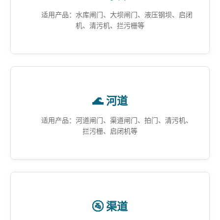
适用产品：水库闸门、大坝闸门、液压钢坝、启闭
机、清污机、拦污栅等
🌊 河道
适用产品：河道闸门、渠道闸门、拍门、清污机、
拦污栅、启闭机等
🚰 渠道