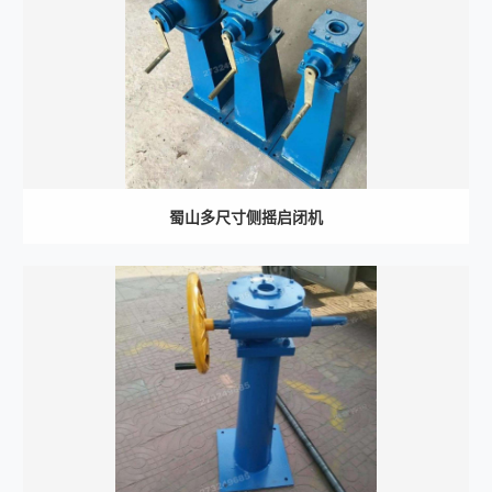
蜀山多尺寸侧摇启闭机