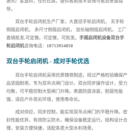
源头厂家直供，性价比高，提供售前技术咨询与售后安装指
导。
双台手轮启闭机生产厂家，大直径手轮启闭机， 无手轮
侧摇启闭机， 多尺寸侧摇启闭机， 加长轴侧摇启闭机， 工厂
直销批发,可定做。可定做，可批发。
手摇启闭机设备双台手
轮启闭机
咨询电话：
18713954850
双台手轮启闭机 - 成对手轮优选
双台手轮启闭机采用优质铸铁制造，经过严格检验确保产
品坚固耐用，专为双吊点闸门设计。双台同步操作设计，受力
均衡，可平稳控制大型闸门升降。表面防腐涂装，耐腐性能
强，适应户外恶劣环境，使用寿命长。
成对供应，同步控制，能实现双吊点闸门的平稳升降。密
封性能优异，有效防尘防水，确保设备稳定运行。结构设计合
理，安装方便快捷，适配各类大型水利场景。