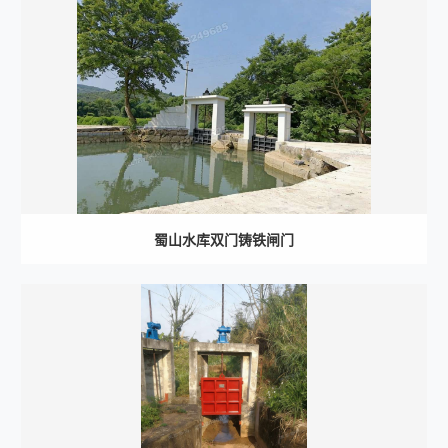
蜀山水库双门铸铁闸门