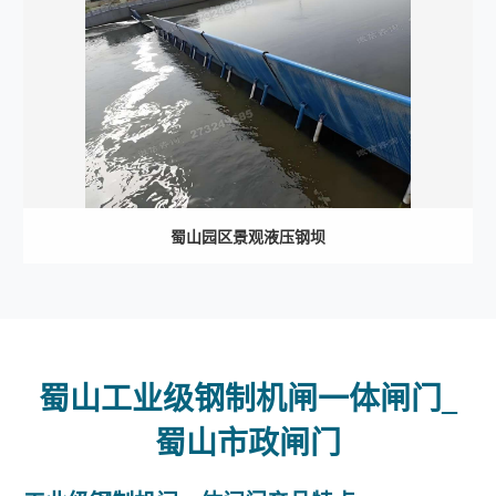
蜀山园区景观液压钢坝
蜀山工业级钢制机闸一体闸门_
蜀山市政闸门