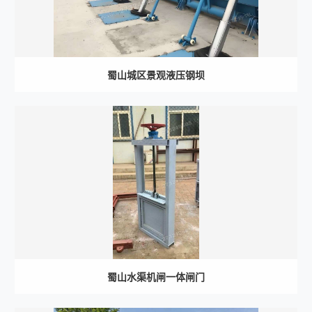
蜀山城区景观液压钢坝
蜀山水渠机闸一体闸门