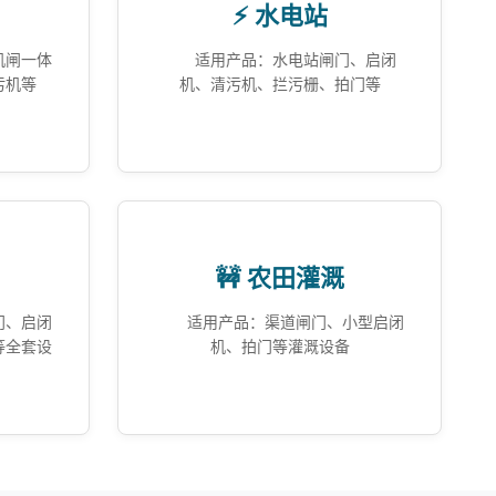
⚡ 水电站
机闸一体
适用产品：水电站闸门、启闭
污机等
机、清污机、拦污栅、拍门等
🚧 农田灌溉
门、启闭
适用产品：渠道闸门、小型启闭
等全套设
机、拍门等灌溉设备