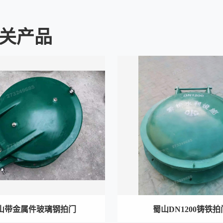
关产品
山带金属件玻璃钢拍门
蜀山DN1200铸铁拍