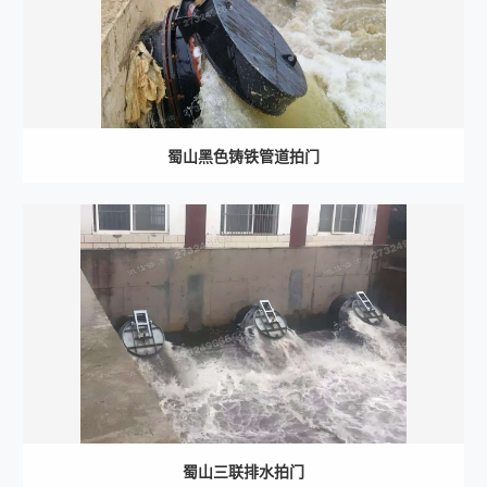
蜀山黑色铸铁管道拍门
蜀山三联排水拍门