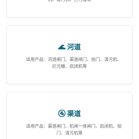
🌊 河道
适用产品：河道闸门、渠道闸门、拍门、清污机、
拦污栅、启闭机等
🚰 渠道
适用产品：渠道闸门、机闸一体闸门、启闭机、拍
门、清污机等