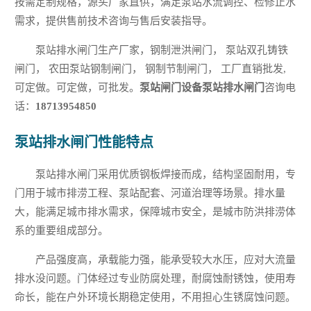
按需定制规格，源头厂家直供，满足泵站水流调控、检修止水
需求，提供售前技术咨询与售后安装指导。
泵站排水闸门生产厂家，钢制泄洪闸门， 泵站双孔铸铁
闸门， 农田泵站钢制闸门， 钢制节制闸门， 工厂直销批发,
可定做。可定做，可批发。
泵站闸门设备泵站排水闸门
咨询电
话：
18713954850
泵站排水闸门性能特点
泵站排水闸门采用优质钢板焊接而成，结构坚固耐用，专
门用于城市排涝工程、泵站配套、河道治理等场景。排水量
大，能满足城市排水需求，保障城市安全，是城市防洪排涝体
系的重要组成部分。
产品强度高，承载能力强，能承受较大水压，应对大流量
排水没问题。门体经过专业防腐处理，耐腐蚀耐锈蚀，使用寿
命长，能在户外环境长期稳定使用，不用担心生锈腐蚀问题。