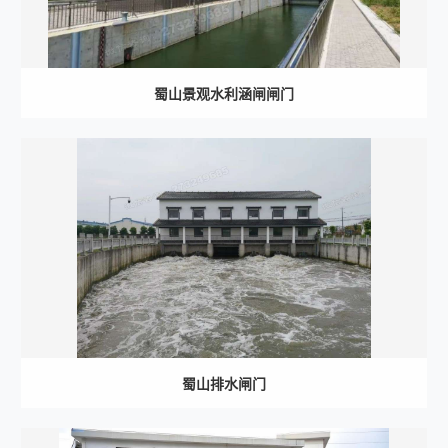
蜀山景观水利涵闸闸门
蜀山排水闸门