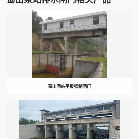
蜀山闸站平板钢制闸门