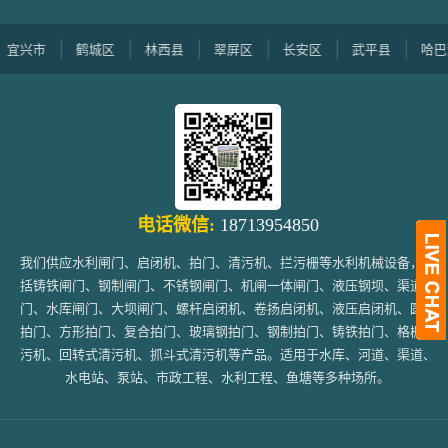
市
鹤城区
林西县
翠屏区
长安区
武平县
哈巴河县
电话微信:
18713954850
我们供应水利闸门、启闭机、拍门、清污机、拦污栅等水利机械设备，包
括铸铁闸门、钢制闸门、不锈钢闸门、机闸一体闸门、液压钢坝、渠道闸
门、水库闸门、大坝闸门、螺杆启闭机、卷扬启闭机、液压启闭机、圆形
拍门、方形拍门、复合拍门、玻璃钢拍门、钢制拍门、铸铁拍门、格栅清
污机、回转式清污机、抓斗式清污机等产品。适用于水库、河道、渠道、
水电站、泵站、市政工程、水利工程、鱼塘等多种场所。