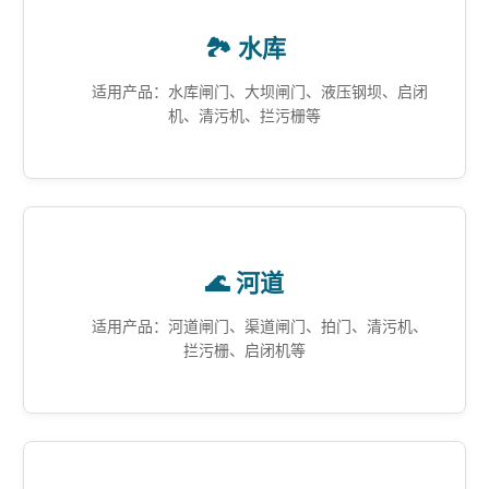
🏞️ 水库
适用产品：水库闸门、大坝闸门、液压钢坝、启闭
机、清污机、拦污栅等
🌊 河道
适用产品：河道闸门、渠道闸门、拍门、清污机、
拦污栅、启闭机等