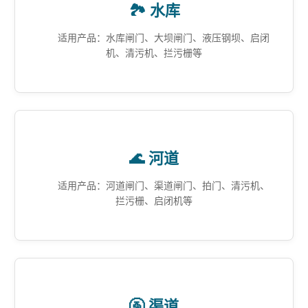
🏞️ 水库
适用产品：水库闸门、大坝闸门、液压钢坝、启闭
机、清污机、拦污栅等
🌊 河道
适用产品：河道闸门、渠道闸门、拍门、清污机、
拦污栅、启闭机等
🚰 渠道