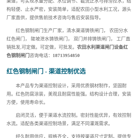
渠道，可实现水量分配、水位调节、截流止水与排涝控水，结
构轻便、止水严密，安装简单，适配农田小型水利工况，源头
厂家直供，提供售前技术咨询与售后安装指导。
红色钢制闸门生产厂家，清水渠道铸铁闸门， 农田分水
红色闸门， 陡坡泄水铸铁闸门， 双门并排铸铁闸门， 工厂直
销批发,可定做。可定做，可批发。
农田水利渠道闸门设备红
色钢制闸门
咨询电话：
18713954850
红色钢制闸门 - 渠道控制优选
本产品专为渠道控制设计，采用优质钢材制作，坚固耐
用。红色防腐涂装，美观且耐腐性能强。结构设计合理，安装
方便，使用寿命长。
启闭灵活，便于渠道水流控制。密封性能优异，有效控制
水流。适配各类渠道控制场景，满足不同灌溉需求。
经久耐用供应，规格齐全，支持按渠道尺寸定制。提供专