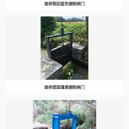
路桥稻田蓝色钢制闸门
路桥菜园灌溉钢制闸门