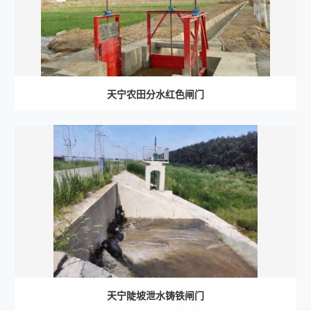
天宁农田分水红色闸门
天宁陡坡泄水铸铁闸门