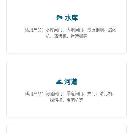
🏞️ 水库
适用产品：水库闸门、大坝闸门、液压钢坝、启闭
机、清污机、拦污栅等
🌊 河道
适用产品：河道闸门、渠道闸门、拍门、清污机、
拦污栅、启闭机等