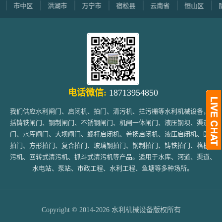
市中区
洪湖市
万宁市
宿松县
云南省
恒山区
陇南
电话微信:
18713954850
我们供应水利闸门、启闭机、拍门、清污机、拦污栅等水利机械设备，包
括铸铁闸门、钢制闸门、不锈钢闸门、机闸一体闸门、液压钢坝、渠道闸
门、水库闸门、大坝闸门、螺杆启闭机、卷扬启闭机、液压启闭机、圆形
拍门、方形拍门、复合拍门、玻璃钢拍门、钢制拍门、铸铁拍门、格栅清
污机、回转式清污机、抓斗式清污机等产品。适用于水库、河道、渠道、
水电站、泵站、市政工程、水利工程、鱼塘等多种场所。
Copyright © 2014-2026 水利机械设备版权所有