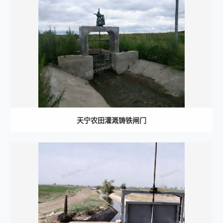
天宁农田灌溉铸铁闸门