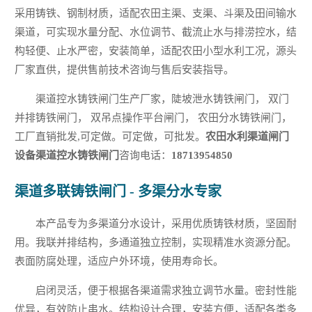
采用铸铁、钢制材质，适配农田主渠、支渠、斗渠及田间输水
渠道，可实现水量分配、水位调节、截流止水与排涝控水，结
构轻便、止水严密，安装简单，适配农田小型水利工况，源头
厂家直供，提供售前技术咨询与售后安装指导。
渠道控水铸铁闸门生产厂家，陡坡泄水铸铁闸门， 双门
并排铸铁闸门， 双吊点操作平台闸门， 农田分水铸铁闸门，
工厂直销批发,可定做。可定做，可批发。
农田水利渠道闸门
设备渠道控水铸铁闸门
咨询电话：
18713954850
渠道多联铸铁闸门 - 多渠分水专家
本产品专为多渠道分水设计，采用优质铸铁材质，坚固耐
用。我联并排结构，多通道独立控制，实现精准水资源分配。
表面防腐处理，适应户外环境，使用寿命长。
启闭灵活，便于根据各渠道需求独立调节水量。密封性能
优异，有效防止串水。结构设计合理，安装方便，适配各类多