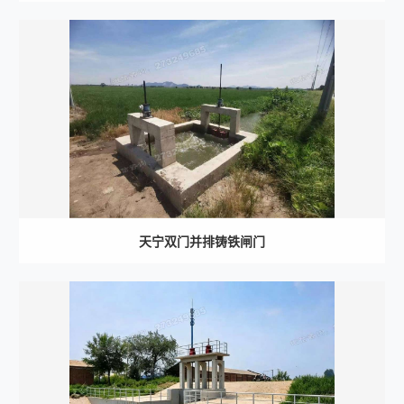
天宁双门并排铸铁闸门