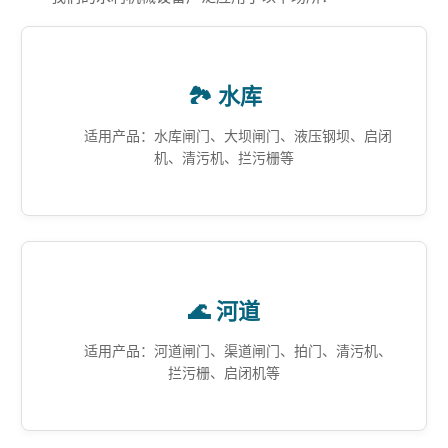
🏞️ 水库
适用产品：水库闸门、大坝闸门、液压钢坝、启闭
机、清污机、拦污栅等
🌊 河道
适用产品：河道闸门、渠道闸门、拍门、清污机、
拦污栅、启闭机等