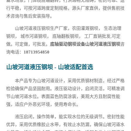
蓄水场景，门体绕底轴翻转，行洪通畅无阻碍，密封可靠、运
行平稳，可按河道跨度定制规格，源头厂家直供，提供售前技
术咨询与售后安装指导。
山坡河道液压钢坝生产厂家，农田灌溉钢坝， 生态治理
钢坝， 城市河道钢坝， 底轴翻板钢坝， 工厂直销批发,可定
做。可定做，可批发。
底轴驱动钢坝设备山坡河道液压钢坝
咨
询电话：
18713954850
山坡河道液压钢坝 - 山坡适配首选
本产品专为山坡河道设计，采用优质钢材制造，经过严格
检验确保产品坚固耐用。液压驱动设计，启闭灵活，可精准调
节山坡河道水位。表面蓝色防腐涂装，美观大方且耐腐性能
强，适应户外恶劣环境，使用寿命长。
液压启闭，操作简单，能实现水位的无级调节。密封性能
优异，采用优质橡胶止水带，有效止水防漏，确保山坡河道水