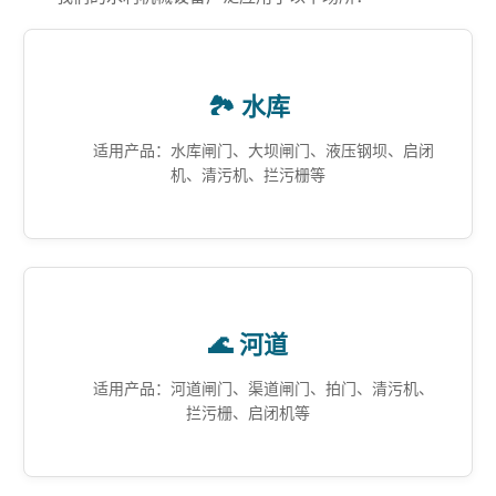
🏞️ 水库
适用产品：水库闸门、大坝闸门、液压钢坝、启闭
机、清污机、拦污栅等
🌊 河道
适用产品：河道闸门、渠道闸门、拍门、清污机、
拦污栅、启闭机等