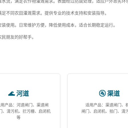
道水流，满足农作物灌溉需求。表面经过防腐处理，适应户外恶劣环
满足不同农田灌溉需求。提供专业的技术支持和安装指导。
安装使用。日常维护方便，降低使用成本，适合长期稳定运行。
农民朋友的好帮手。
🌊 河道
🚰 渠道
适用产品：河道闸门、渠道闸
适用产品：渠道闸门、
门、清污机、拦污栅、启闭机
闸门、启闭机、拍门、清
等