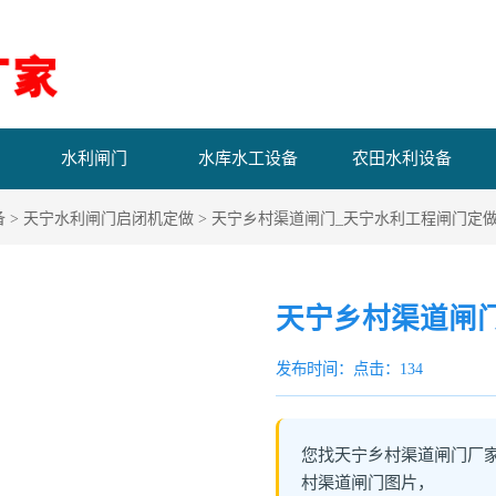
水利闸门
水库水工设备
农田水利设备
备
>
天宁水利闸门启闭机定做
> 天宁乡村渠道闸门_天宁水利工程闸门定
天宁乡村渠道闸
发布时间：
点击：134
您找天宁乡村渠道闸门厂
村渠道闸门图片，