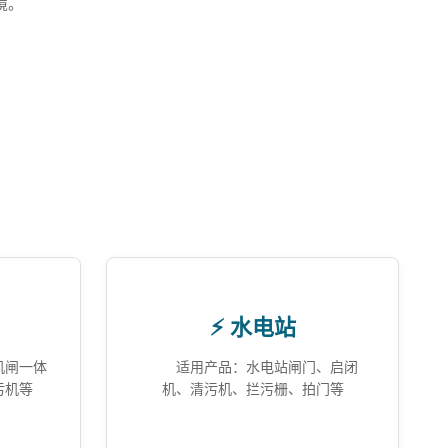
境。
⚡ 水电站
机闸一体
适用产品：水电站闸门、启闭
污机等
机、清污机、拦污栅、拍门等