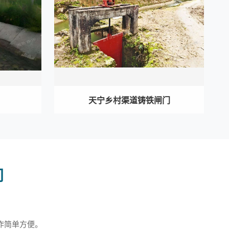
天宁乡村渠道铸铁闸门
门
作简单方便。