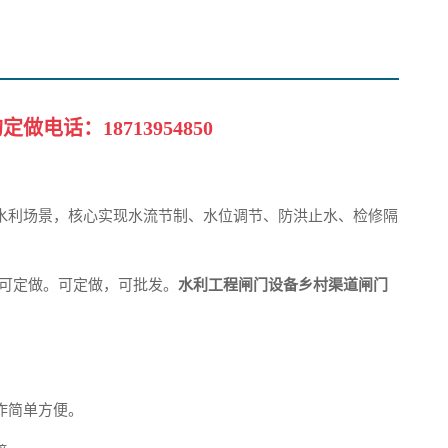
购定做电话：
18713954850
水利场景，核心实现水流节制、水位调节、防洪止水、检修隔
,可定做。可定做，可批发。
水利工程闸门设备乡村渠道闸门
作简单方便。