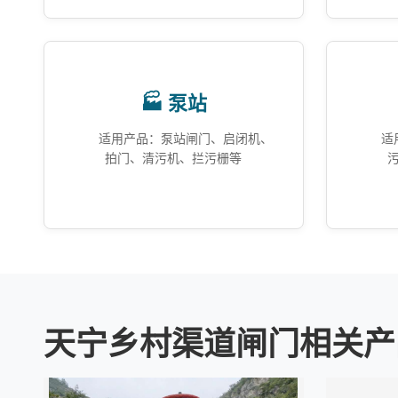
🏭 泵站
适用产品：泵站闸门、启闭机、
适
拍门、清污机、拦污栅等
天宁乡村渠道闸门相关产