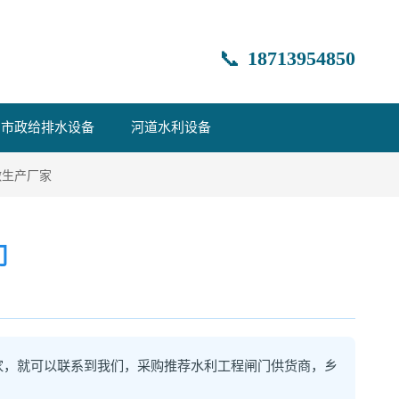
📞
18713954850
市政给排水设备
河道水利设备
做生产厂家
门
家，就可以联系到我们，采购推荐水利工程闸门供货商，乡