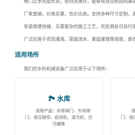
闸门止水性能优良，密封效果好，能够有效控制田间渠
厂家直销，价格实惠，性价比高。支持多种尺寸定制，
安装简便快捷，无需复杂的施工工艺，农民朋友可自行
广泛应用于农田灌溉、菜园浇水、果园灌溉等场景，是
适用场所
我们的水利机械设备广泛应用于以下场所：
🏞️ 水库
适用产品：水库闸门、大坝闸
门、液压钢坝、启闭机、清污机、拦
门、拍
污栅等