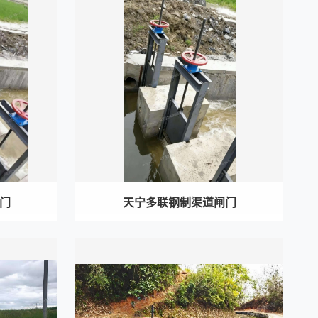
门
天宁多联钢制渠道闸门