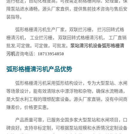
运行稳定，自动化程度高，可按需定制格栅间隙、处理量，保
障泵站进水通畅，源头厂家直供，提供售前技术咨询与售后安
装指导。
弧形格栅清污机生产厂家，双联拦污栅， 拦污回转式格
栅清污机， 工业拦污栅， 双联回转式格栅清污机， 工厂直销
批发,可定做。可定做，可批发。
泵站清污机设备弧形格栅清
污机
咨询电话：
18713954850
弧形格栅清污机产品优势
弧形格栅清污机采用弧形结构设计，专为大型泵站、水闸
等场景设计，能有效清除水中漂浮物和杂物，确保水流畅通，
是大型水利工程的理想配套设备。源头厂家直销，没有中间商
赚差价，价格更实惠。
产品质量可靠，已服务全国多家大型泵站和水闸项目，口
碑良好。支持非标定制，可根据泵站规模和水质情况定制设备