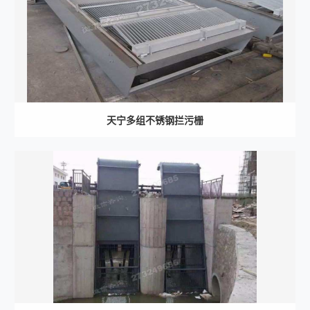
天宁多组不锈钢拦污栅