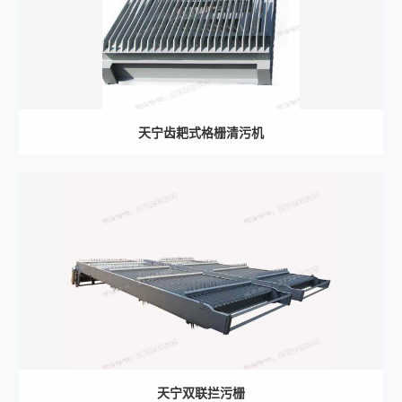
天宁齿耙式格栅清污机
天宁双联拦污栅